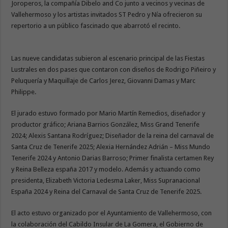
Joroperos, la compañía Dibelo and Co junto a vecinos y vecinas de
Vallehermoso y los artistas invitados ST Pedro y Nía ofrecieron su
repertorio a un público fascinado que abarrotó el recinto.
Las nueve candidatas subieron al escenario principal de las Fiestas
Lustrales en dos pases que contaron con diseños de Rodrigo Piñeiro y
Peluquería y Maquillaje de Carlos Jerez, Giovanni Damas y Marc
Philippe.
El jurado estuvo formado por Mario Martín Remedios, diseñador y
productor gráfico; Ariana Barrios González, Miss Grand Tenerife
2024; Alexis Santana Rodríguez; Diseñador de la reina del carnaval de
Santa Cruz de Tenerife 2025; Alexia Hernández Adrián – Miss Mundo
Tenerife 2024 y Antonio Darias Barroso; Primer finalista certamen Rey
y Reina Belleza españa 2017 y modelo. Además y actuando como
presidenta, Elizabeth Victoria Ledesma Laker, Miss Supranacional
España 2024 y Reina del Carnaval de Santa Cruz de Tenerife 2025.
El acto estuvo organizado por el Ayuntamiento de Vallehermoso, con
la colaboración del Cabildo Insular de La Gomera, el Gobierno de