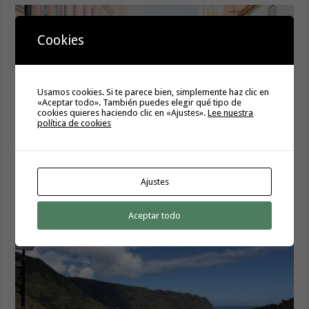
Cookies
Usamos cookies. Si te parece bien, simplemente haz clic en
«Aceptar todo». También puedes elegir qué tipo de
cookies quieres haciendo clic en «Ajustes».
Lee nuestra
política de cookies
La campaña de verano del Bono Consumo inyecta más de
1,1 millones de euros en el tejido económico de La
Ajustes
Gomera
6 agosto, 2026
Aceptar todo