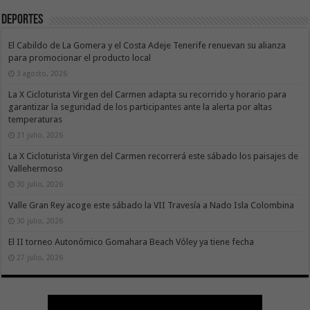
Deportes
El Cabildo de La Gomera y el Costa Adeje Tenerife renuevan su alianza
para promocionar el producto local
3 agosto, 2026
La X Cicloturista Virgen del Carmen adapta su recorrido y horario para
garantizar la seguridad de los participantes ante la alerta por altas
temperaturas
31 julio, 2026
La X Cicloturista Virgen del Carmen recorrerá este sábado los paisajes de
Vallehermoso
30 julio, 2026
Valle Gran Rey acoge este sábado la VII Travesía a Nado Isla Colombina
30 julio, 2026
El II torneo Autonómico Gomahara Beach Vóley ya tiene fecha
27 julio, 2026