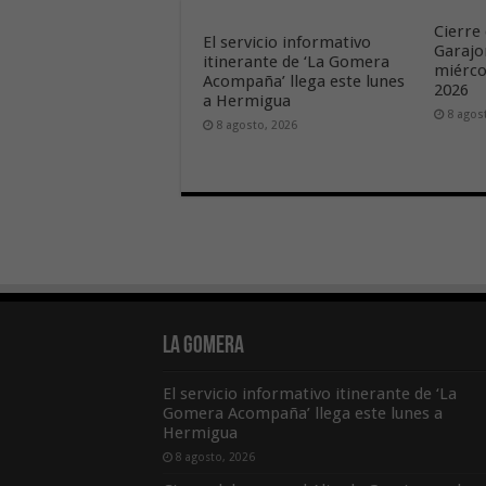
Cierre 
El servicio informativo
Garajo
itinerante de ‘La Gomera
miérco
Acompaña’ llega este lunes
2026
a Hermigua
8 agos
8 agosto, 2026
La Gomera
El servicio informativo itinerante de ‘La
Gomera Acompaña’ llega este lunes a
Hermigua
8 agosto, 2026