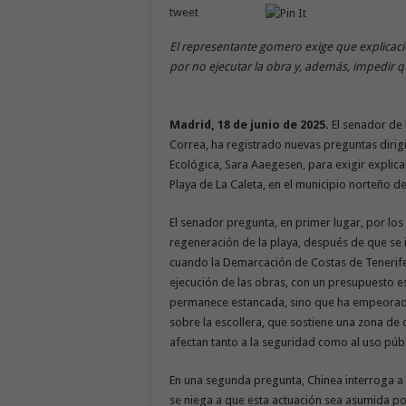
tweet
El representante gomero exige que explicaci
por no ejecutar la obra y, además, impedir q
Madrid, 18 de junio de 2025.
El senador de 
Correa, ha registrado nuevas preguntas dirigid
Ecológica, Sara Aaegesen, para exigir explica
Playa de La Caleta, en el municipio norteño 
El senador pregunta, en primer lugar, por los
regeneración de la playa, después de que se
cuando la Demarcación de Costas de Tenerife
ejecución de las obras, con un presupuesto e
permanece estancada, sino que ha empeorado 
sobre la escollera, que sostiene una zona de o
afectan tanto a la seguridad como al uso públ
En una segunda pregunta, Chinea interroga a 
se niega a que esta actuación sea asumida p