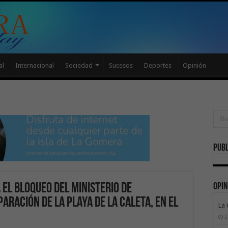
al
Internacional
Sociedad
Sucesos
Deportes
Opinión
Publ
Opin
 el bloqueo del Ministerio de
aración de la Playa de La Caleta, en el
La
2