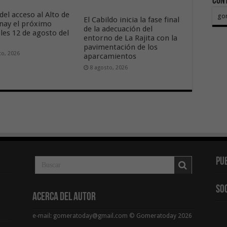
Con
del acceso al Alto de
go
El Cabildo inicia la fase final
nay el próximo
de la adecuación del
les 12 de agosto del
entorno de La Rajita con la
pavimentación de los
to, 2026
aparcamientos
8 agosto, 2026
Pu
So
Acerca del Autor
e-mail: gomeratoday@gmail.com © Gomeratoday 2026