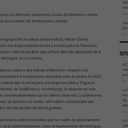
Viv
ent
2
ones a la Dirección General de Costas del Gobierno central
ue la acometan las instituciones canarias
Cui
pr
1
la Agrupación Socialista Gomera (ASG), Fabián Chinea
as a la vicepresidenta tercera y ministra para la Transición
ciones sobre la parálisis que sufre la obra de reparación de la
Dep
de Hermigua, en La Gomera.
El 
ren
 planes y plazos que maneja el Ministerio respecto a la
pro
 incumpliera el compromiso anunciado para el verano de 2023,
3
 avanzó que se encargaría a la empresa pública Tragsa la
stimado de 34.000 euros. Sin embargo, la situación no solo
La 
rec
considerablemente tras los últimos inviernos. La plataforma
de 
cio, un quiosco y la ermita, sufre daños estructurales que
te
ico de este enclave del litoral gomero.
3
la ministra sobre los motivos por los cuales su departamento
La 
sáb
or otras administraciones, como el Ayuntamiento de Hermigua,