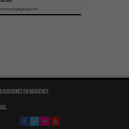
tactar:
meratoday@gmail.com
blicaciones en Imágenes
cial