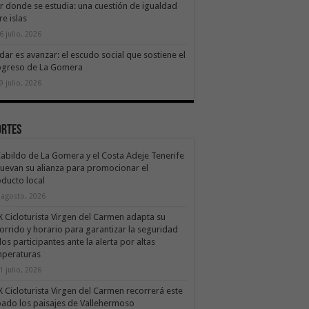
ir donde se estudia: una cuestión de igualdad
re islas
6 julio, 2026
dar es avanzar: el escudo social que sostiene el
ogreso de La Gomera
9 julio, 2026
ortes
Cabildo de La Gomera y el Costa Adeje Tenerife
uevan su alianza para promocionar el
ducto local
 agosto, 2026
X Cicloturista Virgen del Carmen adapta su
orrido y horario para garantizar la seguridad
los participantes ante la alerta por altas
mperaturas
1 julio, 2026
X Cicloturista Virgen del Carmen recorrerá este
ado los paisajes de Vallehermoso