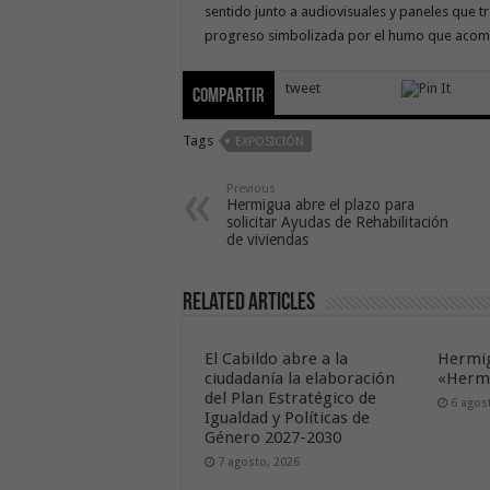
sentido junto a audiovisuales y paneles que t
progreso simbolizada por el humo que acompa
tweet
Compartir
Tags
EXPOSICIÓN
Previous
Hermigua abre el plazo para
solicitar Ayudas de Rehabilitación
de viviendas
Related Articles
El Cabildo abre a la
Hermig
ciudadanía la elaboración
«Hermi
del Plan Estratégico de
6 agos
Igualdad y Políticas de
Género 2027-2030
7 agosto, 2026