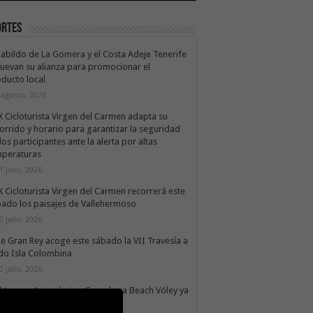
ortes
Cabildo de La Gomera y el Costa Adeje Tenerife
uevan su alianza para promocionar el
ducto local
 agosto, 2026
X Cicloturista Virgen del Carmen adapta su
orrido y horario para garantizar la seguridad
los participantes ante la alerta por altas
mperaturas
1 julio, 2026
X Cicloturista Virgen del Carmen recorrerá este
ado los paisajes de Vallehermoso
0 julio, 2026
le Gran Rey acoge este sábado la VII Travesía a
do Isla Colombina
0 julio, 2026
II torneo Autonómico Gomahara Beach Vóley ya
ne fecha