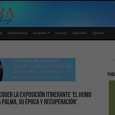
al
Internacional
Sociedad
Sucesos
Deportes
Opinión
Publ
coger la exposición itinerante ‘El Humo
a Palma, su época y recuperación’