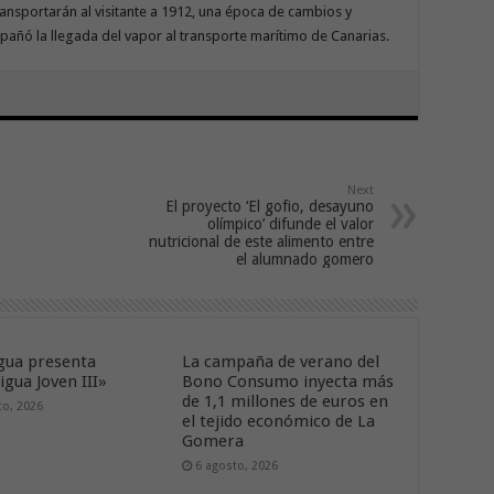
ransportarán al visitante a 1912, una época de cambios y
ñó la llegada del vapor al transporte marítimo de Canarias.
Next
El proyecto ‘El gofio, desayuno
olímpico’ difunde el valor
nutricional de este alimento entre
el alumnado gomero
ua presenta
La campaña de verano del
gua Joven III»
Bono Consumo inyecta más
de 1,1 millones de euros en
to, 2026
el tejido económico de La
Gomera
6 agosto, 2026