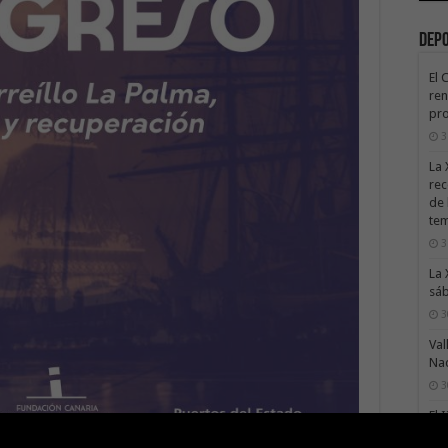
Dep
El 
ren
pro
3
La 
rec
de 
te
3
La 
sáb
3
Val
Na
3
El 
tie