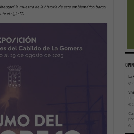
albergará la muestra de la historia de este emblemático barco,
te el siglo XX
Opin
La
2
Viv
ent
2
Cui
pr
1