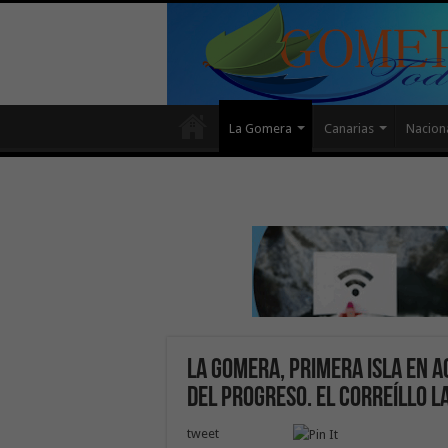
La Gomera
Canarias
Nacion
La Gomera, primera isla en a
del Progreso. El Correíllo L
tweet