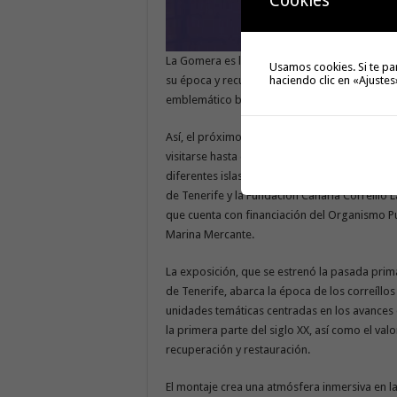
Cookies
La Gomera es la primera isla en acoger la expo
Usamos cookies. Si te pa
su época y recuperación’. La Sala de Exposici
haciendo clic en «Ajustes
emblemático barco, fundamental para la conexi
Así, el próximo lunes,16 de junio, a partir de
visitarse hasta el 29 de agosto. El Cabildo d
diferentes islas de esta muestra, producida
de Tenerife y la Fundación Canaria Correíllo L
que cuenta con financiación del Organismo Pu
Marina Mercante.
La exposición, que se estrenó la pasada pri
de Tenerife, abarca la época de los correíllos
unidades temáticas centradas en los avances e
la primera parte del siglo XX, así como el val
recuperación y restauración.
El montaje crea una atmósfera inmersiva en la