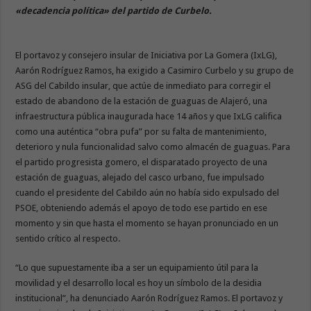
«decadencia política» del partido de Curbelo.
El portavoz y consejero insular de Iniciativa por La Gomera (IxLG),
Aarón Rodríguez Ramos, ha exigido a Casimiro Curbelo y su grupo de
ASG del Cabildo insular, que actúe de inmediato para corregir el
estado de abandono de la estación de guaguas de Alajeró, una
infraestructura pública inaugurada hace 14 años y que IxLG califica
como una auténtica “obra pufa” por su falta de mantenimiento,
deterioro y nula funcionalidad salvo como almacén de guaguas. Para
el partido progresista gomero, el disparatado proyecto de una
estación de guaguas, alejado del casco urbano, fue impulsado
cuando el presidente del Cabildo aún no había sido expulsado del
PSOE, obteniendo además el apoyo de todo ese partido en ese
momento y sin que hasta el momento se hayan pronunciado en un
sentido crítico al respecto.
“Lo que supuestamente iba a ser un equipamiento útil para la
movilidad y el desarrollo local es hoy un símbolo de la desidia
institucional”, ha denunciado Aarón Rodríguez Ramos. El portavoz y