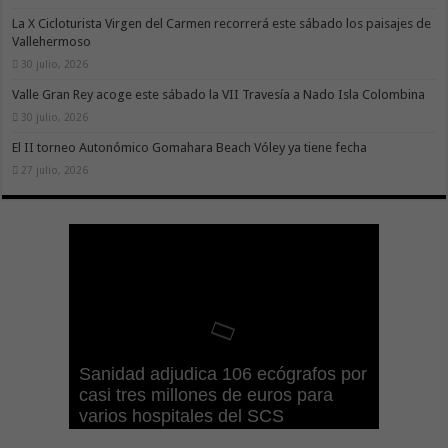
La X Cicloturista Virgen del Carmen recorrerá este sábado los paisajes de
Vallehermoso
30 julio, 2026
Valle Gran Rey acoge este sábado la VII Travesía a Nado Isla Colombina
30 julio, 2026
El II torneo Autonómico Gomahara Beach Vóley ya tiene fecha
27 julio, 2026
Gesplan logra la máxima
El Gobierno canario concede
Visocan incorpora 170 pisos a su
Sanidad refuerza la capacidad
Sanidad adjudica 106 ecógrafos por
puntuación en el Índice de
ayudas del POSEICAN-Pesca al
Transición Ecológica coordina con
parque de vivienda protegida en
diagnóstica de los centros de salud
casi tres millones de euros para
Transparencia de Canarias por
sector por valor de 7,09 M€ tras
Ashotel su adhesión a la Red de
régimen de alquiler asequible de
con el impulso de la ecografía
varios hospitales del SCS
cuarto año consecutivo
aumentar las cuantías
Refugios Climáticos de Canarias
Tenerife
clínica