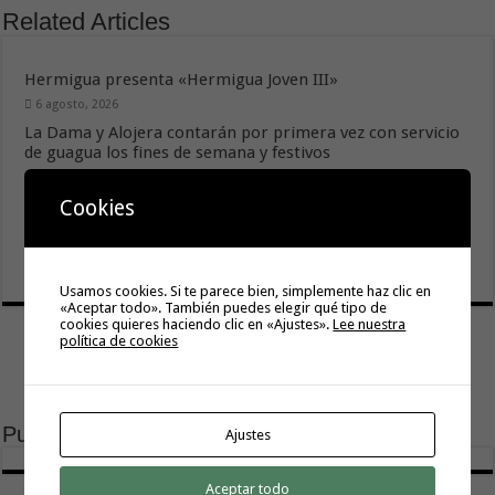
Related Articles
Hermigua presenta «Hermigua Joven III»
6 agosto, 2026
La Dama y Alojera contarán por primera vez con servicio
de guagua los fines de semana y festivos
5 agosto, 2026
Cookies
Las actividades de ‘La Gomera Acompaña’ llegan este
viernes a Alajeró
4 agosto, 2026
Usamos cookies. Si te parece bien, simplemente haz clic en
«Aceptar todo». También puedes elegir qué tipo de
cookies quieres haciendo clic en «Ajustes».
Lee nuestra
política de cookies
Publicidad
Ajustes
Aceptar todo