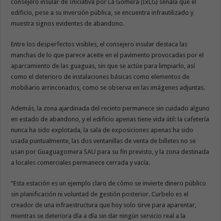
consejero insular de Iniciativa por La Gomera (IxLG) señala que el
edificio, pese a su inversión pública, se encuentra infrautilizado y
muestra signos evidentes de abandono.
Entre los desperfectos visibles, el consejero insular destaca las
manchas de lo que parece aceite en el pavimento provocadas por el
aparcamiento de las guaguas, sin que se actúe para limpiarlo, así
como el deterioro de instalaciones básicas como elementos de
mobiliario arrinconados, como se observa en las imágenes adjuntas.
Además, la zona ajardinada del recinto permanece sin cuidado alguno
en estado de abandono, y el edificio apenas tiene vida útil: la cafetería
nunca ha sido explotada, la sala de exposiciones apenas ha sido
usada puntualmente, las dos ventanillas de venta de billetes no se
usan por Guaguagomera SAU para su fin previsto, y la zona destinada
a locales comerciales permanece cerrada y vacía.
“Esta estación es un ejemplo claro de cómo se invierte dinero público
sin planificación ni voluntad de gestión posterior. Curbelo es el
creador de una infraestructura que hoy solo sirve para aparentar,
mientras se deteriora día a día sin dar ningún servicio real a la