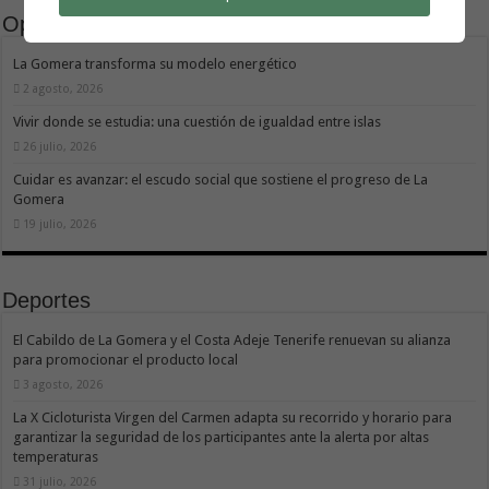
Opinión
La Gomera transforma su modelo energético
2 agosto, 2026
Vivir donde se estudia: una cuestión de igualdad entre islas
26 julio, 2026
Cuidar es avanzar: el escudo social que sostiene el progreso de La
Gomera
19 julio, 2026
Deportes
El Cabildo de La Gomera y el Costa Adeje Tenerife renuevan su alianza
para promocionar el producto local
3 agosto, 2026
La X Cicloturista Virgen del Carmen adapta su recorrido y horario para
garantizar la seguridad de los participantes ante la alerta por altas
temperaturas
31 julio, 2026