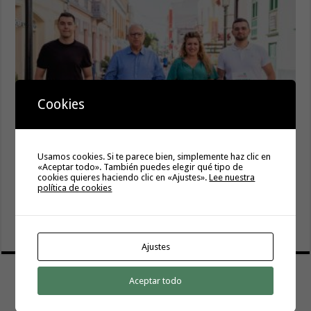
Cookies
La campaña de verano del Bono Consumo inyecta más de
1,1 millones de euros en el tejido económico de La
Usamos cookies. Si te parece bien, simplemente haz clic en
Gomera
«Aceptar todo». También puedes elegir qué tipo de
6 agosto, 2026
cookies quieres haciendo clic en «Ajustes».
Lee nuestra
política de cookies
El Ayuntamiento de Hermigua licita la instalación de 30
farolas fotovoltaicas en la subida a Las Cabezadas
6 agosto, 2026
Ajustes
Aceptar todo