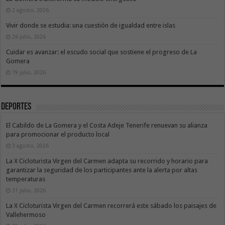
2 agosto, 2026
Vivir donde se estudia: una cuestión de igualdad entre islas
26 julio, 2026
Cuidar es avanzar: el escudo social que sostiene el progreso de La
Gomera
19 julio, 2026
Deportes
El Cabildo de La Gomera y el Costa Adeje Tenerife renuevan su alianza
para promocionar el producto local
3 agosto, 2026
La X Cicloturista Virgen del Carmen adapta su recorrido y horario para
garantizar la seguridad de los participantes ante la alerta por altas
temperaturas
31 julio, 2026
La X Cicloturista Virgen del Carmen recorrerá este sábado los paisajes de
Vallehermoso