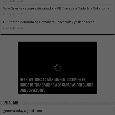
30 julio, 2026
Valle Gran Rey acoge este sábado la VII Travesía a Nado Isla Colombina
30 julio, 2026
El II torneo Autonómico Gomahara Beach Vóley ya tiene fecha
27 julio, 2026
Gesplan logra la máxima puntuación en el
El Gobierno canario concede ayudas del
Transición Ecológica coordina con Ashotel su
Visocan incorpora 170 pisos a su parque de
Sanidad refuerza la capacidad diagnóstica de
Índice de Transparencia de Canarias por cuarto
POSEICAN-Pesca al sector por valor de 7,09 M€
adhesión a la Red de Refugios Climáticos de
vivienda protegida en régimen de alquiler
los centros de salud con el impulso de la
El Gobierno de Canarias convoca el Concurso de
año consecutivo
tras aumentar las cuantías
Canarias
asequible de Tenerife
ecografía clínica
Sal Marina Agrocanarias 2026
Contactar:
gomeratoday@gmail.com