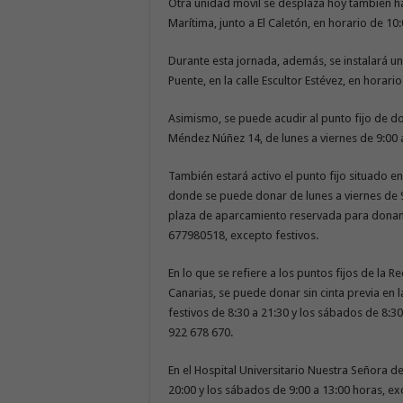
Otra unidad móvil se desplaza hoy también ha
Marítima, junto a El Caletón, en horario de 10:
Durante esta jornada, además, se instalará un
Puente, en la calle Escultor Estévez, en horari
Asimismo, se puede acudir al punto fijo de d
Méndez Núñez 14, de lunes a viernes de 9:00 
También estará activo el punto fijo situado e
donde se puede donar de lunes a viernes de 9
plaza de aparcamiento reservada para donante
677980518, excepto festivos.
En lo que se refiere a los puntos fijos de la R
Canarias, se puede donar sin cinta previa en l
festivos de 8:30 a 21:30 y los sábados de 8:30
922 678 670.
En el Hospital Universitario Nuestra Señora de
20:00 y los sábados de 9:00 a 13:00 horas, exc