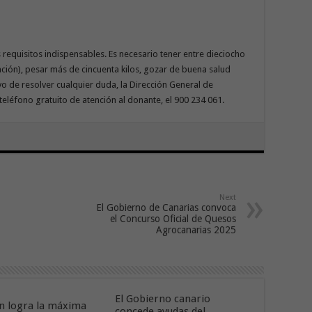
requisitos indispensables. Es necesario tener entre dieciocho
ación), pesar más de cincuenta kilos, gozar de buena salud
o de resolver cualquier duda, la Dirección General de
léfono gratuito de atención al donante, el 900 234 061.
Next
El Gobierno de Canarias convoca
el Concurso Oficial de Quesos
Agrocanarias 2025
El Gobierno canario
n logra la máxima
concede ayudas del