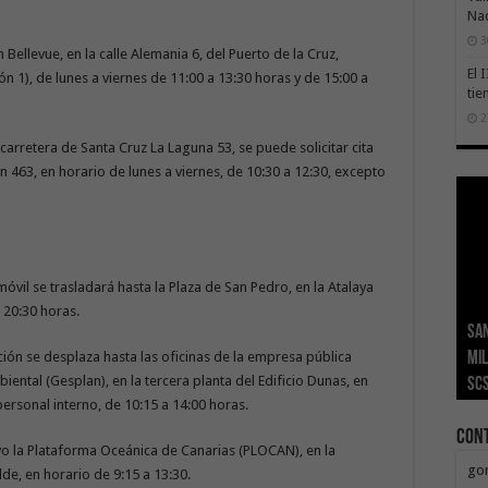
Na
3
llevue, en la calle Alemania 6, del Puerto de la Cruz,
El 
ón 1), de lunes a viernes de 11:00 a 13:30 horas y de 15:00 a
tie
2
 carretera de Santa Cruz La Laguna 53, se puede solicitar cita
n 463, en horario de lunes a viernes, de 10:30 a 12:30, excepto
móvil se trasladará hasta la Plaza de San Pedro, en la Atalaya
 20:30 horas.
San
Ge
El 
Tra
Vis
San
mil
Índ
POS
adh
viv
los
ión se desplaza hasta las oficinas de la empresa pública
ental (Gesplan), en la tercera planta del Edificio Dunas, en
SC
añ
tr
Ca
ase
eco
ersonal interno, de 10:15 a 14:00 horas.
Con
o la Plataforma Oceánica de Canarias (PLOCAN), en la
go
elde, en horario de 9:15 a 13:30.