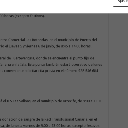
Ajuste
puede donar sin cita previa telefónica, llamando al 928 730 362
:00 horas (excepto festivos).
ntro Comercial Las Rotondas, en el municipio de Puerto del
rio el jueves 5 y viernes 6 de junio, de 8:45 a 14:00 horas.
ral de Fuerteventura, donde se encuentra el punto fijo de
naria en la Isla. Este punto también estará operativo de lunes
es conveniente solicitar cita previa en el número 928 546 684
á el IES Las Salinas, en el municipio de Arrecife, de 9:00 a 13:30
de donación de sangre de la Red Transfusional Canaria, en el
a, de lunes a viernes de 9:00 a 13:00 horas, excepto festivos.