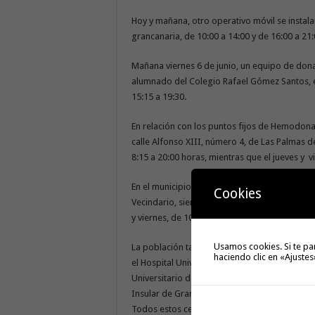
Hoy y mañana, otro operativo móvil se instala
grancanaria, de 10:00 a 14:00 y de 16:00 a 21:
Mañana viernes 6 de junio, un equipo de dona
alumnado del Colegio Rafael Gómez Santos, en
15:15 a 19:30.
En relación con los puntos fijos de Hemodonac
calle Alfonso XIII, número 4, de Las Palmas de
8:15 a 20:00 horas, mientras que el jueves y v
En el municipio de Santa Lucía de Tirajana, el
Cookies
Vecindario, siendo el horario de lunes, martes
y viernes, de 10:15 a 13:15 horas (excepto fest
Usamos cookies. Si te pa
La población también se puede dirigir a otros
haciendo clic en «Ajustes
el Hospital Universitario Materno-Infantil de C
Universitario de Gran Canaria Dr. Negrín, de lu
Insular de Gran Canaria, donde se puede donar
Todos estos centros hospitalarios cuentan c