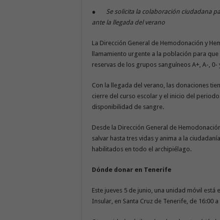
●
Se solicita la colaboración ciudadana pa
ante la llegada del verano
La Dirección General de Hemodonación y Hemot
llamamiento urgente a la población para que
reservas de los grupos sanguíneos A+, A-, 0- 
Con la llegada del verano, las donaciones ti
cierre del curso escolar y el inicio del period
disponibilidad de sangre.
Desde la Dirección General de Hemodonación
salvar hasta tres vidas y anima a la ciudadan
habilitados en todo el archipiélago.
Dónde donar en Tenerife
Este jueves 5 de junio, una unidad móvil está 
Insular, en Santa Cruz de Tenerife, de 16:00 a