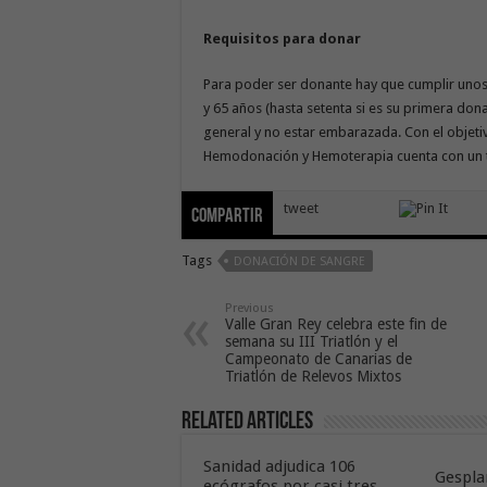
Requisitos para donar
Para poder ser donante hay que cumplir unos 
y 65 años (hasta setenta si es su primera don
general y no estar embarazada. Con el objetiv
Hemodonación y Hemoterapia cuenta con un te
tweet
Compartir
Tags
DONACIÓN DE SANGRE
Previous
Valle Gran Rey celebra este fin de
semana su III Triatlón y el
Campeonato de Canarias de
Triatlón de Relevos Mixtos
Related Articles
Sanidad adjudica 106
Gespla
ecógrafos por casi tres