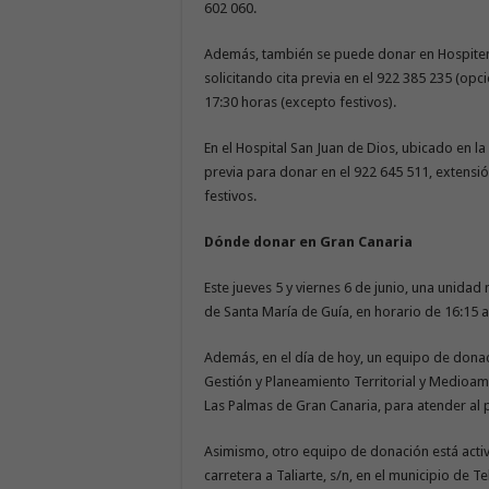
602 060.
Además, también se puede donar en Hospiten Be
solicitando cita previa en el 922 385 235 (opci
17:30 horas (excepto festivos).
En el Hospital San Juan de Dios, ubicado en la
previa para donar en el 922 645 511, extensió
festivos.
Dónde donar en Gran Canaria
Este jueves 5 y viernes 6 de junio, una unidad 
de Santa María de Guía, en horario de 16:15 a
Además, en el día de hoy, un equipo de donac
Gestión y Planeamiento Territorial y Medioambi
Las Palmas de Gran Canaria, para atender al p
Asimismo, otro equipo de donación está activ
carretera a Taliarte, s/n, en el municipio de T