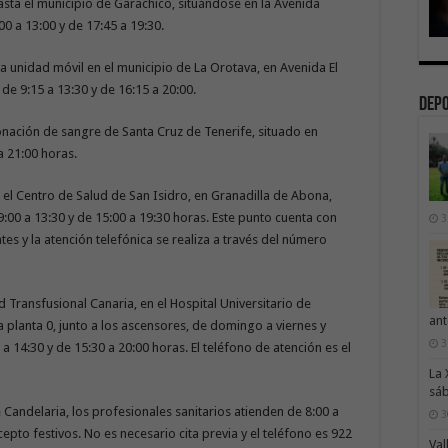
sta el municipio de Garachico, situándose en la Avenida
00 a 13:00 y de 17:45 a 19:30.
a unidad móvil en el municipio de La Orotava, en Avenida El
o de 9:15 a 13:30 y de 16:15 a 20:00.
Dep
onación de sangre de Santa Cruz de Tenerife, situado en
a 21:00 horas.
n el Centro de Salud de San Isidro, en Granadilla de Abona,
:00 a 13:30 y de 15:00 a 19:30 horas. Este punto cuenta con
3
s y la atención telefónica se realiza a través del número
ed Transfusional Canaria, en el Hospital Universitario de
ant
a planta 0, junto a los ascensores, de domingo a viernes y
3
 a 14:30 y de 15:30 a 20:00 horas. El teléfono de atención es el
La 
sáb
 Candelaria, los profesionales sanitarios atienden de 8:00 a
3
epto festivos. No es necesario cita previa y el teléfono es 922
Val