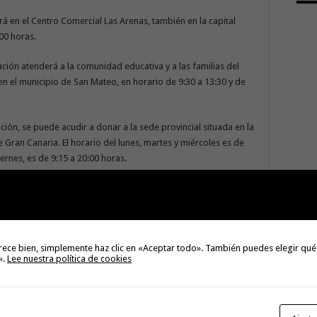
rá en el Centro Comercial Las Arenas, también en la capital
00 horas.
ción atenderá a la comunidad educativa y a las familias del
 el municipio de San Mateo, en horario de 9:30 a 13:30 y de
ión, se puede acudir a donar a la sede provincial situada en la
 Gran Canaria. El horario del lunes, martes y miércoles es de
iernes, es de 9:15 a 20:00 horas.
 punto fijo está localizado en el anexo al Centro de Salud de
 y miércoles de 10:15 a 13:15 y de 16:15 a 20:15 horas; y jueves
ivos).
rece bien, simplemente haz clic en «Aceptar todo». También puedes elegir qué
 puntos de la Red Transfusional Canaria (sin cita previa) como
».
Lee nuestra política de cookies
anarias, de lunes a viernes, de 10:30 a 13:30; el Hospital
nes a viernes, de 8:30 a 19:30; y el Hospital Universitario
 de lunes a viernes de 10:00 a 19:30 horas, salvo festivos.
on un vado para donantes.