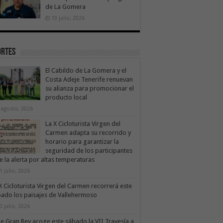
de La Gomera
19 julio, 2026
ortes
El Cabildo de La Gomera y el
Costa Adeje Tenerife renuevan
su alianza para promocionar el
producto local
 agosto, 2026
La X Cicloturista Virgen del
Carmen adapta su recorrido y
horario para garantizar la
seguridad de los participantes
e la alerta por altas temperaturas
1 julio, 2026
X Cicloturista Virgen del Carmen recorrerá este
ado los paisajes de Vallehermoso
0 julio, 2026
le Gran Rey acoge este sábado la VII Travesía a