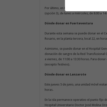
Por último, en Hospital Roca San Agustín, se 
(opción 3), de lunes a miércoles, de 8:00 a 14
Dónde donar en Fuerteventura
Durante esta semana se puede donar en el Ce
Rosario, en la planta tercera, local 22, en hora
Asimismo, se puede donar en el Hospital Gene
donación de sangre de la Red Transfusional Ca
a viernes, de 11:00 a 13:30 horas. Para donar 
(excepto festivos).
Dónde donar en Lanzarote
Este jueves 5 de junio, una unidad móvil visitar
horas.
En la isla permanece operativo el punto fijo 
Hospital Universitario Doctor José Molina Oros