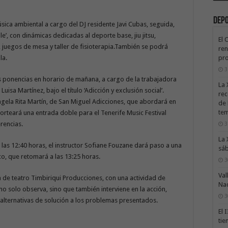
Dep
sica ambiental a cargo del DJ residente Javi Cubas, seguida,
le’, con dinámicas dedicadas al deporte base, jiu jitsu,
El 
, juegos de mesa y taller de fisioterapia.También se podrá
ren
pro
la.
3
s ponencias en horario de mañana, a cargo de la trabajadora
La 
isa Martínez, bajo el título ‘Adicción y exclusión social’.
rec
Ángela Rita Martín, de San Miguel Adicciones, que abordará en
de 
te
sorteará una entrada doble para el Tenerife Music Festival
rencias.
3
La 
las 12:40 horas, el instructor Sofiane Fouzane dará paso a una
sáb
co, que retomará a las 13:25 horas.
3
Val
a de teatro Timbiriqui Producciones, con una actividad de
Na
o no solo observa, sino que también interviene en la acción,
3
alternativas de solución a los problemas presentados.
El 
tie