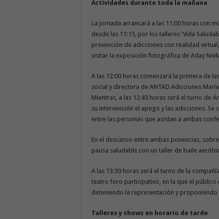
Actividades durante toda la mañana
La jornada arrancará a las 11:00 horas con mú
desde las 11:15, por los talleres ‘Vida Saludab
prevención de adicciones con realidad virtual
visitar la exposición fotográfica de Aday Nieb
A las 12:00 horas comenzará la primera de la
social y directora de ANTAD Adicciones María Lu
Mientras, a las 12:45 horas será el turno de 
su intervención el apego y las adicciones. Se 
entre las personas que asistan a ambas confe
En el descanso entre ambas ponencias, sobre 
pausa saludable con un taller de baile aeróbi
A las 13:30 horas será el turno de la compañí
teatro foro participativo, en la que el públic
deteniendo la representación y proponiendo 
Talleres y shows en horario de tarde