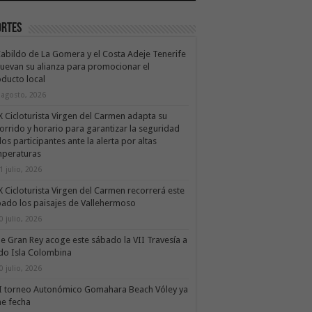
ortes
Cabildo de La Gomera y el Costa Adeje Tenerife
uevan su alianza para promocionar el
ducto local
 agosto, 2026
X Cicloturista Virgen del Carmen adapta su
orrido y horario para garantizar la seguridad
los participantes ante la alerta por altas
mperaturas
1 julio, 2026
X Cicloturista Virgen del Carmen recorrerá este
ado los paisajes de Vallehermoso
0 julio, 2026
le Gran Rey acoge este sábado la VII Travesía a
do Isla Colombina
0 julio, 2026
II torneo Autonómico Gomahara Beach Vóley ya
ne fecha