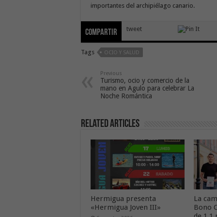
importantes del archipiélago canario.
tweet
Compartir
Tags
OCIO Y SALUD
Previous
Turismo, ocio y comercio de la
mano en Agulo para celebrar La
Noche Romántica
Related Articles
Hermigua presenta
La cam
«Hermigua Joven III»
Bono C
de 1,1