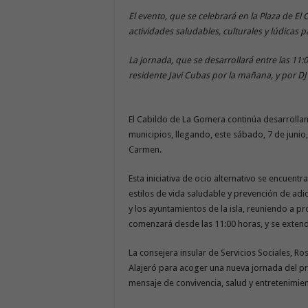
El evento, que se celebrará en la Plaza de El
actividades saludables, culturales y lúdicas 
La jornada, que se desarrollará entre las 11
residente Javi Cubas por la mañana, y por D
El Cabildo de La Gomera continúa desarrolland
municipios, llegando, este sábado, 7 de junio, 
Carmen.
Esta iniciativa de ocio alternativo se encuent
estilos de vida saludable y prevención de adi
y los ayuntamientos de la isla, reuniendo a pr
comenzará desde las 11:00 horas, y se extend
La consejera insular de Servicios Sociales, R
Alajeró para acoger una nueva jornada del p
mensaje de convivencia, salud y entretenimien