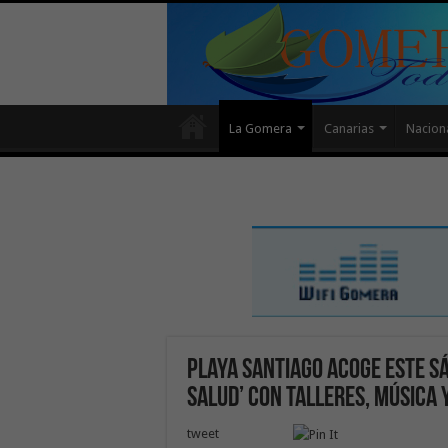
La Gomera
Canarias
Nacion
Playa Santiago acoge este sá
Salud’ con talleres, música 
tweet