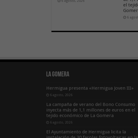
6 agosto, 2026
el tej
Gome
6 agos
La Gomera
Hermigua presenta «Hermigua Joven III»
6 agosto, 2026
La campaña de verano del Bono Consumo
inyecta más de 1,1 millones de euros en el
tejido económico de La Gomera
6 agosto, 2026
El Ayuntamiento de Hermigua licita la
instalación de 30 farolas fotovoltaicas en la