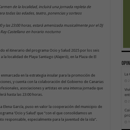
 Carmen de la localidad, incluirá una jornada repleta de
para todas las edades, teatro, ponencias y sorteos
:00 y las 23:00 horas, estará amenizada musicalmente por el DJ
J Ray Castellano en horario nocturno
o el itinerario del programa Ocio y Salud 2025 por los seis
a la localidad de Playa Santiago (Alajeró), en la Plaza de El
Opin
La
ra enmarcada en la estrategia insular para la promoción de
2
cciones, y cuenta con la colaboración del Gobierno de Canarias
ofesionales, asociaciones y artistas en una intensa jornada que
Viv
erá hasta las 23:00 horas.
ent
2
osa Elena García, puso en valor la cooperación del municipio de
Cui
rograma ‘Ocio y Salud’ que “con el que consolidamos un
pr
to responsable, especialmente para la juventud de la isla”.
1