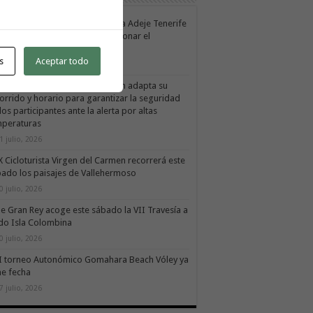
Cabildo de La Gomera y el Costa Adeje Tenerife
uevan su alianza para promocionar el
ducto local
s
Aceptar todo
 agosto, 2026
X Cicloturista Virgen del Carmen adapta su
orrido y horario para garantizar la seguridad
los participantes ante la alerta por altas
mperaturas
1 julio, 2026
X Cicloturista Virgen del Carmen recorrerá este
ado los paisajes de Vallehermoso
0 julio, 2026
le Gran Rey acoge este sábado la VII Travesía a
do Isla Colombina
0 julio, 2026
II torneo Autonómico Gomahara Beach Vóley ya
ne fecha
7 julio, 2026