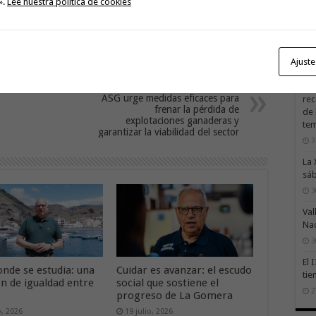
».
Lee nuestra política de cookies
El 
ren
pro
Ajuste
3
La 
Next
ASG urge medidas eficaces para
rec
frenar la pérdida de
de 
explotaciones ganaderas y
te
garantizar la viabilidad del sector
3
La 
sáb
3
Val
Na
3
El 
onde se estudia: una
Cuidar es avanzar: el escudo
tie
ón de igualdad entre
social que sostiene el
2
progreso de La Gomera
o, 2026
19 julio, 2026