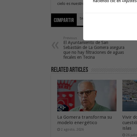
haciendo clic en «Ajustes
cielo es nuestro punto de partida.
tweet
Compartir
Previous
El Ayuntamiento de San
Sebastián de La Gomera asegura
que no hay filtraciones de aguas
fecales en Tecina
Related Articles
La Gomera transforma su
Vivir d
modelo energético
cuesti
islas
2 agosto, 2026
26 juli