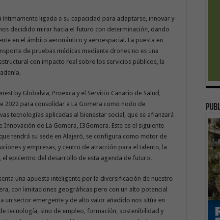
stá íntimamente ligada a su capacidad para adaptarse, innovar y
mos decidido mirar hacia el futuro con determinación, dando
te en el ámbito aeronáutico y aeroespacial. La puesta en
ransporte de pruebas médicas mediante drones no es una
structural con impacto real sobre los servicios públicos, la
dadanía.
nest by Globalvia, Proexca y el Servicio Canario de Salud,
de 2022 para consolidar a La Gomera como nodo de
publ
as tecnologías aplicadas al bienestar social, que se afianzará
n e Innovación de La Gomera, I3Gomera. Este es el siguiente
o, que tendrá su sede en Alajeró, se configura como motor de
ciones y empresas, y centro de atracción para el talento, la
, el epicentro del desarrollo de esta agenda de futuro.
senta una apuesta inteligente por la diversificación de nuestro
a, con limitaciones geográficas pero con un alto potencial
 a un sector emergente y de alto valor añadido nos sitúa en
de tecnología, sino de empleo, formación, sostenibilidad y