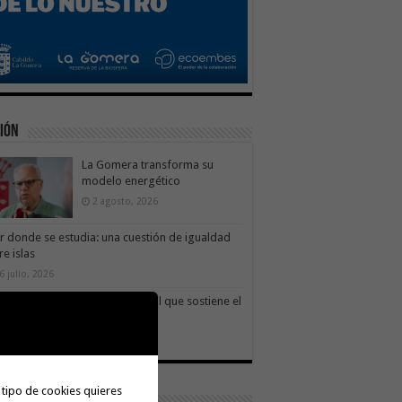
ión
La Gomera transforma su
modelo energético
2 agosto, 2026
ir donde se estudia: una cuestión de igualdad
re islas
6 julio, 2026
dar es avanzar: el escudo social que sostiene el
ogreso de La Gomera
9 julio, 2026
 tipo de cookies quieres
ortes