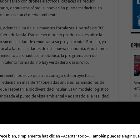
redor aéreo con drones eléctricos, capaces de reducir
tario, demuestra cómo la innovación puede traducirse en
espetuosos con el medio ambiente.
es, además, una de sus mayores fortalezas. Hoy más de 700
uera de la isla. Este nuevo modelo productivo les abre la
sin necesidad de renunciar a su proyecto vital. Por ello, ya
Opin
 local a las necesidades de esta nueva economía. Apostamos
nimiento aeronáutico, la robótica, la programación de
Sin talento formado, no hay verdadero desarrollo.
iental positivo que trae consigo este proyecto. La
as reducirá en más de 14 toneladas anuales las emisiones de
Viv
ent
que respetan la biodiversidad insular. Es un modelo logístico
2
ar desde el punto de vista ambiental y adaptado a la realidad
Cui
pr
 nuevo modelo económico basado en el conocimiento, la
1
 con hechos, no con promesas. Este es el momento de
uestra identidad, construyendo una isla más resiliente, más
rece bien, simplemente haz clic en «Aceptar todo». También puedes elegir qué
el siglo XXI. Hoy, el cielo ya no es el límite. En La Gomera, el
Dep