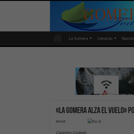
La Gomera
Canarias
Nacion
«La Gomera alza el vuelo» p
tweet
Casimiro Curbelo