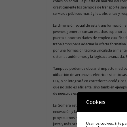
cohesión social. La puesta en marcha del cor
drásticamente los tiempos de transporte sani
servicios públicos más ágiles, eficientes y r
La dimensión social de esta transformación 
jóvenes gomeros cursan estudios superiores f
puerta a oportunidades de empleo cualificado 
trabajamos para adecuar la oferta formativa
por una formación técnica vinculada al mante
sistemas autónomos y la logística avanzada. 
Tampoco podemos obviar el impacto medioamb
utilización de aeronaves eléctricas silencios
CO₂, y se integrará en corredores ecológicos 
que no solo es eficiente, sino también ejempl
de nuestros espacios protegidos.
Cookies
La Gomera está dando pasos firmes hacia un
innovación y la sostenibilidad. Y lo hacemos
proyectarnos hacia el futuro sin renunciar a n
Usamos cookies. Si te pa
justa y más preparada para afrontar los retos d