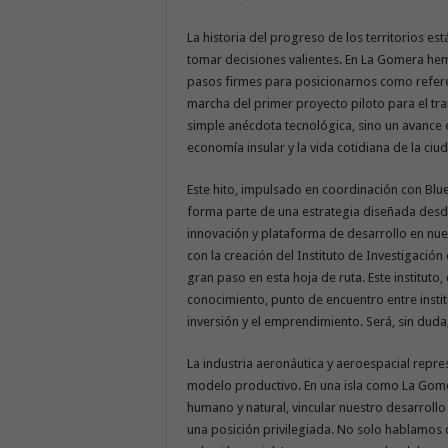
La historia del progreso de los territorios e
tomar decisiones valientes. En La Gomera he
pasos firmes para posicionarnos como referen
marcha del primer proyecto piloto para el t
simple anécdota tecnológica, sino un avance e
economía insular y la vida cotidiana de la ciu
Este hito, impulsado en coordinación con Blue
forma parte de una estrategia diseñada des
innovación y plataforma de desarrollo en nuev
con la creación del Instituto de Investigació
gran paso en esta hoja de ruta. Este institut
conocimiento, punto de encuentro entre institu
inversión y el emprendimiento. Será, sin duda
La industria aeronáutica y aeroespacial repre
modelo productivo. En una isla como La Gomer
humano y natural, vincular nuestro desarrollo
una posición privilegiada. No solo hablamos 