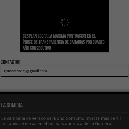
Gesplan logra la máxima puntuación en el
El Gobierno canario concede ayudas del
Transición Ecológica coordina con Ashotel su
Visocan incorpora 170 pisos a su parque de
Sanidad refuerza la capacidad diagnóstica de
Índice de Transparencia de Canarias por cuarto
POSEICAN-Pesca al sector por valor de 7,09 M€
adhesión a la Red de Refugios Climáticos de
vivienda protegida en régimen de alquiler
los centros de salud con el impulso de la
El Gobierno de Canarias convoca el Concurso de
año consecutivo
tras aumentar las cuantías
Canarias
asequible de Tenerife
ecografía clínica
Sal Marina Agrocanarias 2026
Contactar:
gomeratoday@gmail.com
La Gomera
La campaña de verano del Bono Consumo inyecta más de 1,1
millones de euros en el tejido económico de La Gomera