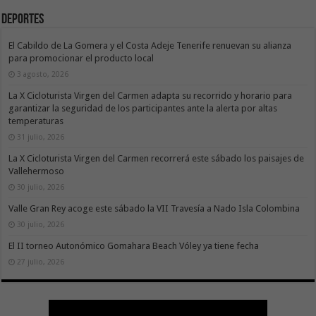
Deportes
El Cabildo de La Gomera y el Costa Adeje Tenerife renuevan su alianza
para promocionar el producto local
3 agosto, 2026
La X Cicloturista Virgen del Carmen adapta su recorrido y horario para
garantizar la seguridad de los participantes ante la alerta por altas
temperaturas
31 julio, 2026
La X Cicloturista Virgen del Carmen recorrerá este sábado los paisajes de
Vallehermoso
30 julio, 2026
Valle Gran Rey acoge este sábado la VII Travesía a Nado Isla Colombina
30 julio, 2026
El II torneo Autonómico Gomahara Beach Vóley ya tiene fecha
27 julio, 2026