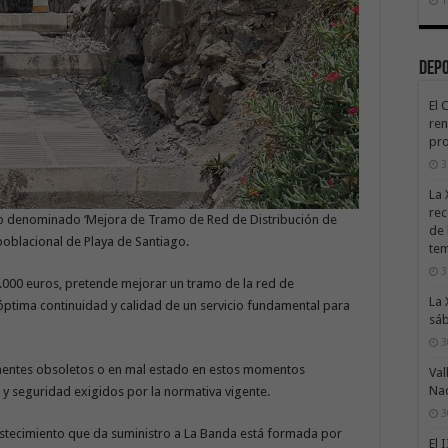
Dep
El 
ren
pro
3
La 
rec
cto denominado ‘Mejora de Tramo de Red de Distribución de
de 
oblacional de Playa de Santiago.
te
3
5.000 euros, pretende mejorar un tramo de la red de
La 
óptima continuidad y calidad de un servicio fundamental para
sáb
3
onentes obsoletos o en mal estado en estos momentos
Val
Na
 y seguridad exigidos por la normativa vigente.
3
stecimiento que da suministro a La Banda está formada por
El 