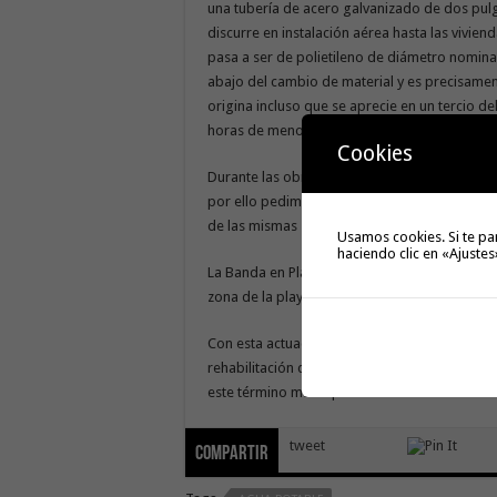
una tubería de acero galvanizado de dos pul
discurre en instalación aérea hasta las vivie
pasa a ser de polietileno de diámetro nomina
abajo del cambio de material y es precisamen
origina incluso que se aprecie en un tercio de
horas de menor consumo de la red debido a l
Cookies
Durante las obras se adecuará y se moderniza
por ello pedimos disculpas a los vecinos/as d
de las mismas
Usamos cookies. Si te pa
haciendo clic en «Ajustes
La Banda en Playa de Santiago es una zona re
zona de la playa y del paseo marítimo de esta 
Con esta actuación se da continuidad a otras 
rehabilitación de depósitos y diversas actua
este término municipal del sur de La Gomera.
tweet
Compartir