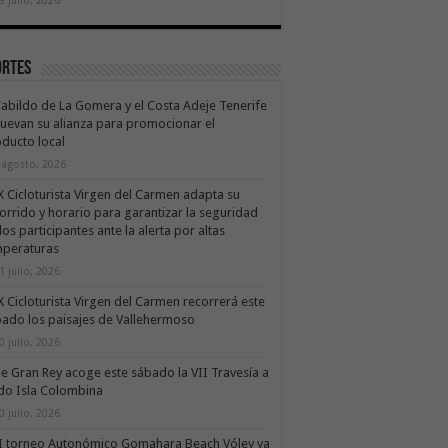
ortes
Cabildo de La Gomera y el Costa Adeje Tenerife
uevan su alianza para promocionar el
ducto local
 agosto, 2026
X Cicloturista Virgen del Carmen adapta su
orrido y horario para garantizar la seguridad
los participantes ante la alerta por altas
mperaturas
1 julio, 2026
X Cicloturista Virgen del Carmen recorrerá este
ado los paisajes de Vallehermoso
0 julio, 2026
le Gran Rey acoge este sábado la VII Travesía a
do Isla Colombina
0 julio, 2026
II torneo Autonómico Gomahara Beach Vóley ya