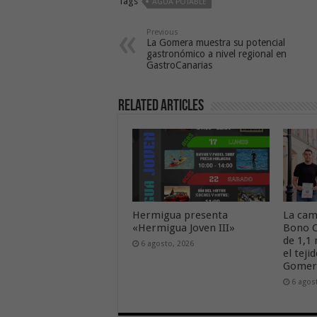
Tags
AGUA POTABLE
Previous
La Gomera muestra su potencial
gastronómico a nivel regional en
GastroCanarias
Related Articles
Hermigua presenta
La cam
«Hermigua Joven III»
Bono C
de 1,1
6 agosto, 2026
el tej
Gome
6 agos