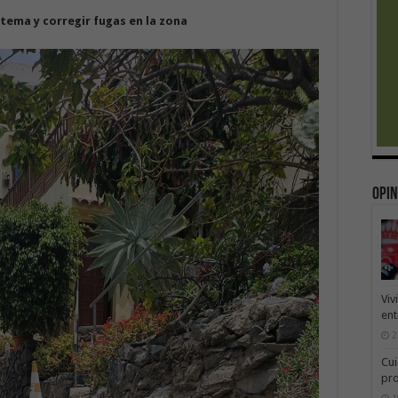
stema y corregir fugas en la zona
Opin
Viv
ent
2
Cui
pr
1