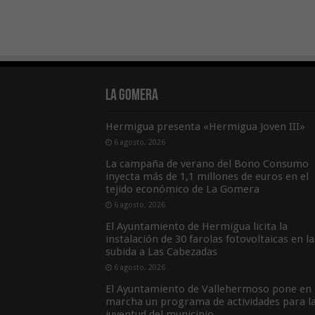
La Gomera
Hermigua presenta «Hermigua Joven III»
6 agosto, 2026
La campaña de verano del Bono Consumo
inyecta más de 1,1 millones de euros en el
tejido económico de La Gomera
6 agosto, 2026
El Ayuntamiento de Hermigua licita la
instalación de 30 farolas fotovoltaicas en la
subida a Las Cabezadas
6 agosto, 2026
El Ayuntamiento de Vallehermoso pone en
marcha un programa de actividades para l
juventud del municipio