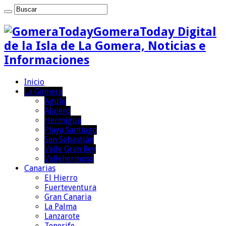
GomeraToday Digital
de la Isla de La Gomera, Noticias e
Informaciones
Inicio
La Gomera
Agulo
Alajeró
Hermigua
Playa Santiago
San Sebastián
Valle Gran Rey
Vallehermoso
Canarias
El Hierro
Fuerteventura
Gran Canaria
La Palma
Lanzarote
Tenerife