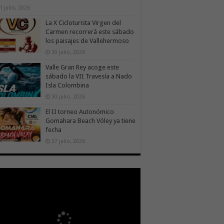
1 julio, 2026
La X Cicloturista Virgen del
Carmen recorrerá este sábado
los paisajes de Vallehermoso
30 julio, 2026
Valle Gran Rey acoge este
sábado la VII Travesía a Nado
Isla Colombina
30 julio, 2026
El II torneo Autonómico
Gomahara Beach Vóley ya tiene
fecha
27 julio, 2026