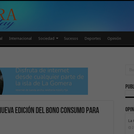
al
Internacional
Sociedad
Sucesos
Deportes
Opinión
Publ
Opin
nueva edición del Bono Consumo para
La
2