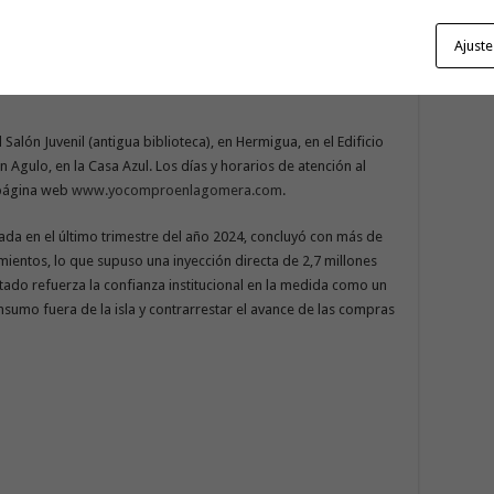
orar a las empresas y facilitar la compra de bonos para los
Ajuste
formación repartidas por los seis municipios de la isla. En San
Rey, los puntos de información se ubicarán en las oficinas de
 Salón Juvenil (antigua biblioteca), en Hermigua, en el Edificio
n Agulo, en la Casa Azul. Los días y horarios de atención al
 página web
www.yocomproenlagomera.com
.
da en el último trimestre del año 2024, concluyó con más de
ientos, lo que supuso una inyección directa de 2,7 millones
ultado refuerza la confianza institucional en la medida como un
nsumo fuera de la isla y contrarrestar el avance de las compras