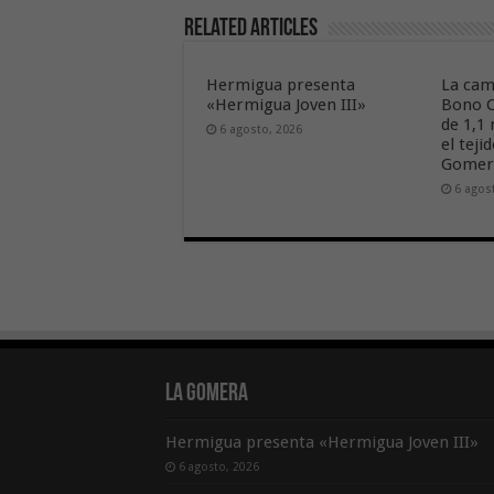
Related Articles
Hermigua presenta
La cam
«Hermigua Joven III»
Bono C
de 1,1
6 agosto, 2026
el tej
Gome
6 agos
La Gomera
Hermigua presenta «Hermigua Joven III»
6 agosto, 2026