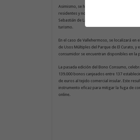
Asimismo, se ha dispuesto personal para ases
residentes y no residentes, con oficinas de in
Sebastián de La Gomera, Alajeró y Valle Gran 
turismo.
En el caso de Vallehermoso, se localizará en el
de Usos Múltiples del Parque de El Curato, y e
consumidor se encuentran disponibles en la
La pasada edición del Bono Consumo, celebra
139.000 bonos canjeados entre 137 establecim
de euros al tejido comercial insular. Este res
instrumento eficaz para mitigar la fuga de co
online.