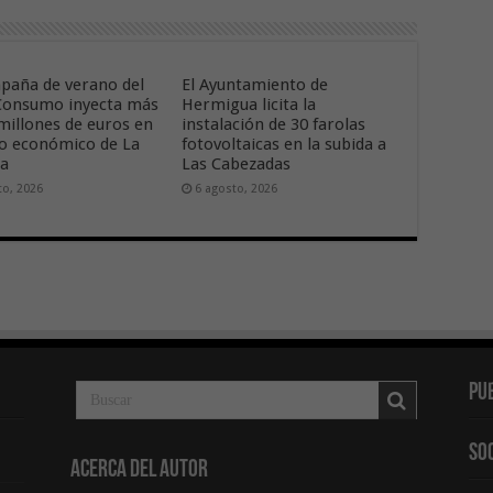
paña de verano del
El Ayuntamiento de
onsumo inyecta más
Hermigua licita la
 millones de euros en
instalación de 30 farolas
ido económico de La
fotovoltaicas en la subida a
ra
Las Cabezadas
to, 2026
6 agosto, 2026
Pu
So
Acerca del Autor