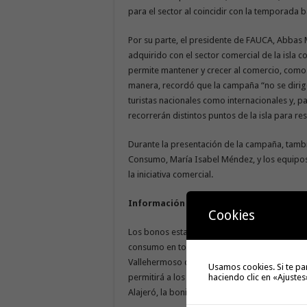
para el sector al coincidir con la temporada ba
Por su parte, el presidente de FAUCA, Abbas Mo
adquirido con el sector comercial de la isla
permite mantener y crecer al comercio, como 
manera, recordó que la campaña “no se dirige 
turistas nacionales como internacionales y, pa
recorrerán distintos puntos de la isla para r
Durante la presentación de la campaña, tambi
Consumo, María Isabel Méndez, y los equipos
la iniciativa comercial.
Información de la campaña
Cookies
Los bonos estarán segmentados por localidad,
consumo en todo el territorio insular. En est
Vallehermoso contarán con una mayor bonifica
Usamos cookies. Si te pa
haciendo clic en «Ajustes
permitirá a los usuarios adquirirlos por tan s
Alajeró, la bonificación será del 40%, y el 