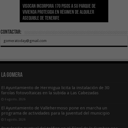
Visocan incorpora 170 pisos a su parque de
Sanidad refuerza la capacidad diagnóstica de
Transición despliega un sistema fotovoltaico
La ESSSCAN inicia la formación en primeros
El Gobierno de Canarias concede ayudas por
vivienda protegida en régimen de alquiler
los centros de salud con el impulso de la
El Gobierno de Canarias convoca el Concurso de
autónomo en los edificios del Parque Nacional
auxilios para árbitros deportivos dentro del
valor de 1,19M€ a las Cofradías de Pescadores
asequible de Tenerife
ecografía clínica
Sal Marina Agrocanarias 2026
del Teide
Proyecto Ganar
para sufragar sus gastos corrientes
Contactar:
gomeratoday@gmail.com
La Gomera
El Ayuntamiento de Hermigua licita la instalación de 30
farolas fotovoltaicas en la subida a Las Cabezadas
6 agosto, 2026
El Ayuntamiento de Vallehermoso pone en marcha un
programa de actividades para la juventud del municipio
5 agosto, 2026