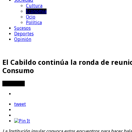
Sociedad
Cultura
Economía
Ocio
Política
Sucesos
Deportes
Opinión
El Cabildo continúa la ronda de reuni
Consumo
Compartir
tweet
La Institución insular convoca estos encuentros para hacer bala