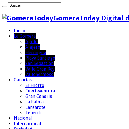
GomeraToday Digital d
Inicio
La Gomera
Agulo
Alajeró
Hermigua
Playa Santiago
San Sebastián
Valle Gran Rey
Vallehermoso
Canarias
El Hierro
Fuerteventura
Gran Canaria
La Palma
Lanzarote
Tenerife
Nacional
Internacional