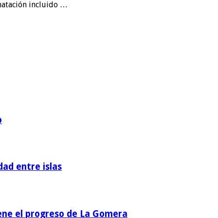
natación incluido …
o
dad entre islas
iene el progreso de La Gomera