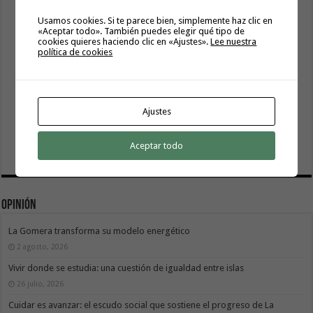
Usamos cookies. Si te parece bien, simplemente haz clic en
«Aceptar todo». También puedes elegir qué tipo de
cookies quieres haciendo clic en «Ajustes».
Lee nuestra
política de cookies
Ajustes
Aceptar todo
Opinión
La Gomera transforma su modelo energético
2 agosto, 2026
Vivir donde se estudia: una cuestión de igualdad entre islas
26 julio, 2026
Cuidar es avanzar: el escudo social que sostiene el progreso de La