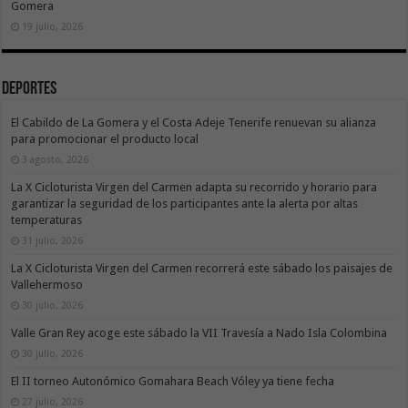
Gomera
19 julio, 2026
Deportes
El Cabildo de La Gomera y el Costa Adeje Tenerife renuevan su alianza
para promocionar el producto local
3 agosto, 2026
La X Cicloturista Virgen del Carmen adapta su recorrido y horario para
garantizar la seguridad de los participantes ante la alerta por altas
temperaturas
31 julio, 2026
La X Cicloturista Virgen del Carmen recorrerá este sábado los paisajes de
Vallehermoso
30 julio, 2026
Valle Gran Rey acoge este sábado la VII Travesía a Nado Isla Colombina
30 julio, 2026
El II torneo Autonómico Gomahara Beach Vóley ya tiene fecha
27 julio, 2026