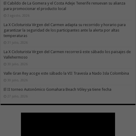
El Cabildo de La Gomera y el Costa Adeje Tenerife renuevan su alianza
para promocionar el producto local
3 agosto, 2026
La X Cicloturista Virgen del Carmen adapta su recorrido y horario para
garantizar la seguridad de los participantes ante la alerta por altas
temperaturas
31 julio, 2026
La X Cicloturista Virgen del Carmen recorrerá este sábado los paisajes de
Vallehermoso
30 julio, 2026
Valle Gran Rey acoge este sábado la VII Travesía a Nado Isla Colombina
30 julio, 2026
El II torneo Autonómico Gomahara Beach Vóley ya tiene fecha
27 julio, 2026