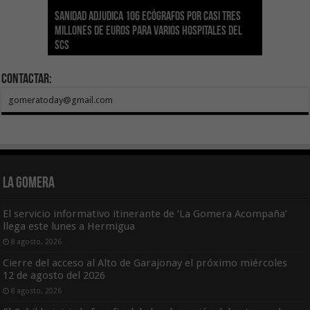
Sanidad adjudica 106 ecógrafos por casi tres
Gesplan logra la máxima puntuación en el
El Gobierno canario concede ayudas del
Transición Ecológica coordina con Ashotel su
Visocan incorpora 170 pisos a su parque de
Sanidad refuerza la capacidad diagnóstica de
millones de euros para varios hospitales del
Índice de Transparencia de Canarias por cuarto
POSEICAN-Pesca al sector por valor de 7,09 M€
adhesión a la Red de Refugios Climáticos de
vivienda protegida en régimen de alquiler
los centros de salud con el impulso de la
SCS
año consecutivo
tras aumentar las cuantías
Canarias
asequible de Tenerife
ecografía clínica
Contactar:
gomeratoday@gmail.com
La Gomera
El servicio informativo itinerante de ‘La Gomera Acompaña’
llega este lunes a Hermigua
8 agosto, 2026
Cierre del acceso al Alto de Garajonay el próximo miércoles
12 de agosto del 2026
8 agosto, 2026