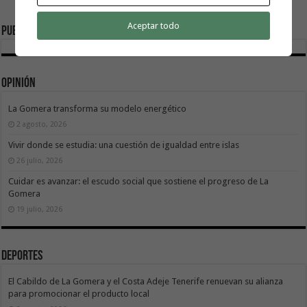
Aceptar todo
Publicidad
Opinión
La Gomera transforma su modelo energético
2 agosto, 2026
Vivir donde se estudia: una cuestión de igualdad entre islas
26 julio, 2026
Cuidar es avanzar: el escudo social que sostiene el progreso de La
Gomera
19 julio, 2026
Deportes
El Cabildo de La Gomera y el Costa Adeje Tenerife renuevan su alianza
para promocionar el producto local