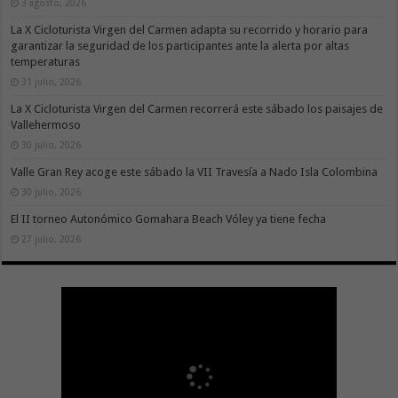
3 agosto, 2026
La X Cicloturista Virgen del Carmen adapta su recorrido y horario para
garantizar la seguridad de los participantes ante la alerta por altas
temperaturas
31 julio, 2026
La X Cicloturista Virgen del Carmen recorrerá este sábado los paisajes de
Vallehermoso
30 julio, 2026
Valle Gran Rey acoge este sábado la VII Travesía a Nado Isla Colombina
30 julio, 2026
El II torneo Autonómico Gomahara Beach Vóley ya tiene fecha
27 julio, 2026