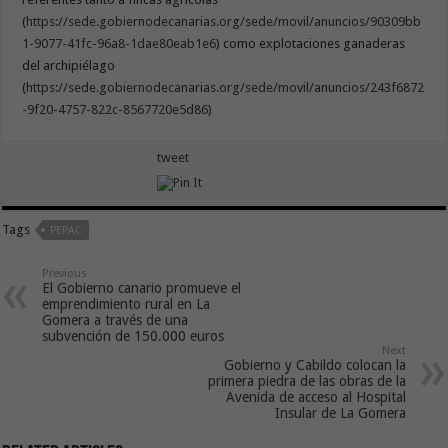
(
https://sede.gobiernodecanarias.org/sede/movil/anuncios/90309bb
1-9077-41fc-96a8-1dae80eab1e6
) como explotaciones ganaderas
del archipiélago
(
https://sede.gobiernodecanarias.org/sede/movil/anuncios/243f6872
-9f20-4757-822c-8567720e5d86
)
tweet
Tags
PEPAC
Previous
El Gobierno canario promueve el
emprendimiento rural en La
Gomera a través de una
subvención de 150.000 euros
Next
Gobierno y Cabildo colocan la
primera piedra de las obras de la
Avenida de acceso al Hospital
Insular de La Gomera