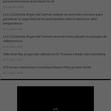
para promocionar el producto local
3 agosto, 2026
La X Cicloturista Virgen del Carmen adapta su recorrido y horario para
garantizar la seguridad de los participantes ante la alerta por altas
temperaturas
31 julio, 2026
La X Cicloturista Virgen del Carmen recorrerá este sábado los paisajes de
Vallehermoso
30 julio, 2026
Valle Gran Rey acoge este sábado la VII Travesía a Nado Isla Colombina
30 julio, 2026
El II torneo Autonómico Gomahara Beach Vóley ya tiene fecha
27 julio, 2026