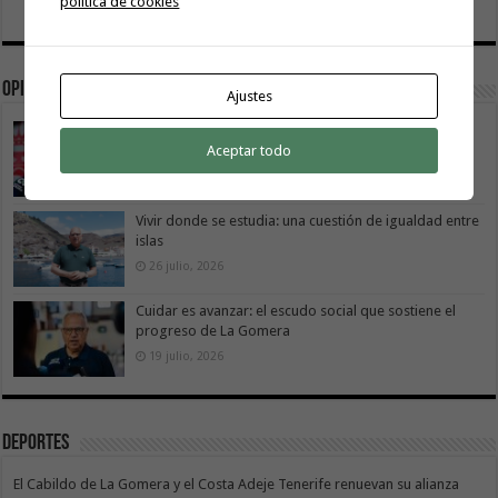
política de cookies
Opinión
Ajustes
La Gomera transforma su modelo energético
Aceptar todo
2 agosto, 2026
Vivir donde se estudia: una cuestión de igualdad entre
islas
26 julio, 2026
Cuidar es avanzar: el escudo social que sostiene el
progreso de La Gomera
19 julio, 2026
Deportes
El Cabildo de La Gomera y el Costa Adeje Tenerife renuevan su alianza