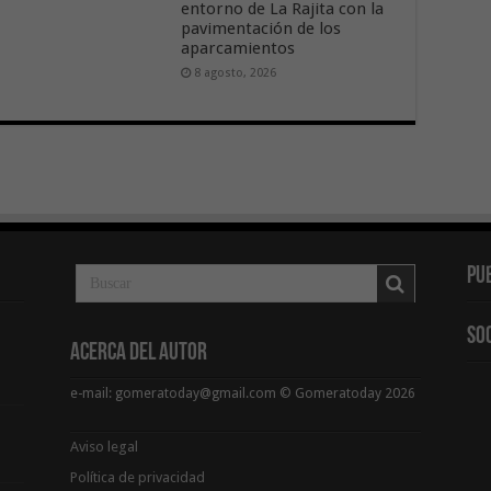
entorno de La Rajita con la
pavimentación de los
aparcamientos
8 agosto, 2026
Pu
So
Acerca del Autor
e-mail: gomeratoday@gmail.com © Gomeratoday 2026
Aviso legal
Política de privacidad