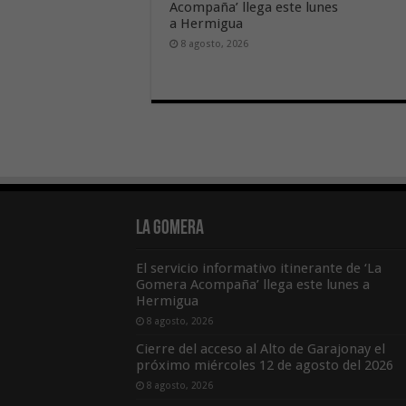
Acompaña’ llega este lunes
a Hermigua
8 agosto, 2026
La Gomera
El servicio informativo itinerante de ‘La
Gomera Acompaña’ llega este lunes a
Hermigua
8 agosto, 2026
Cierre del acceso al Alto de Garajonay el
próximo miércoles 12 de agosto del 2026
8 agosto, 2026