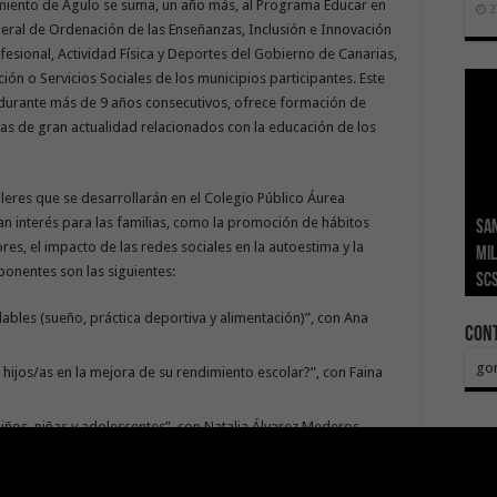
miento de Agulo se suma, un año más, al Programa Educar en
2
eral de Ordenación de las Enseñanzas, Inclusión e Innovación
esional, Actividad Física y Deportes del Gobierno de Canarias,
ión o Servicios Sociales de los municipios participantes. Este
durante más de 9 años consecutivos, ofrece formación de
as de gran actualidad relacionados con la educación de los
lleres que se desarrollarán en el Colegio Público Áurea
 interés para las familias, como la promoción de hábitos
San
Ge
El 
Tra
Vis
San
es, el impacto de las redes sociales en la autoestima y la
mil
Índ
POS
adh
viv
los
ponentes son las siguientes:
SC
añ
tr
Ca
ase
eco
bles (sueño, práctica deportiva y alimentación)”, con Ana
Con
go
hijos/as en la mejora de su rendimiento escolar?”, con Faina
iños, niñas y adolescentes”, con Natalia Álvarez Mederos.
ión a las redes sociales y su impacto en la salud emocional y
so.