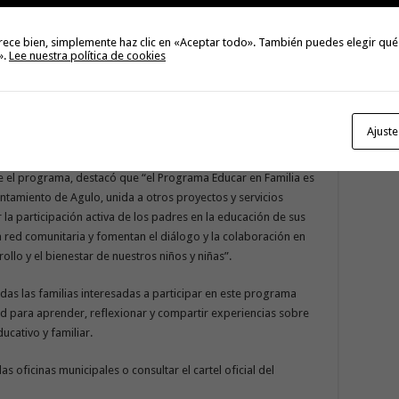
orario de 17:00 a 19:00 horas.
rece bien, simplemente haz clic en «Aceptar todo». También puedes elegir qué
».
Lee nuestra política de cookies
o principal objetivo generar espacios de seguridad y
acionadas con la educación. Además, ofrece herramientas
s puedan afrontar con confianza los retos que suponen los
e año, el programa llegará a 60 de los 88 municipios de la
Ajuste
e el programa, destacó que “el Programa Educar en Familia es
ntamiento de Agulo, unida a otros proyectos y servicios
 la participación activa de los padres en la educación de sus
tra red comunitaria y fomentan el diálogo y la colaboración en
llo y el bienestar de nuestros niños y niñas”.
das las familias interesadas a participar en este programa
d para aprender, reflexionar y compartir experiencias sobre
cativo y familiar.
 oficinas municipales o consultar el cartel oficial del