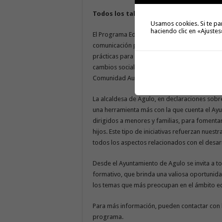
Todos los talleres se desarrollarán en h
Usamos cookies. Si te pa
haciendo clic en «Ajustes
El Programa Educar en Familia 2025 tiene com
comunicación para compartir inquietudes rel
prácticas para que los progenitores y tutore
cambios sociales y tecnológicos actuales. Est
Comunidad Autónoma de Canarias.
La alcaldesa de Agulo, en declaraciones sobr
una herramienta más con la que cuenta el Ayu
dirigidos a menores y familias, para fomentar
hijos. Este tipo de iniciativas refuerzan nues
todos los aspectos relacionados con el desarro
Desde el Ayuntamiento de Agulo se invita a to
formativo, que brinda una valiosa oportunida
los temas que más preocupan en el ámbito edu
Para más información, pueden contactar con las
programa.