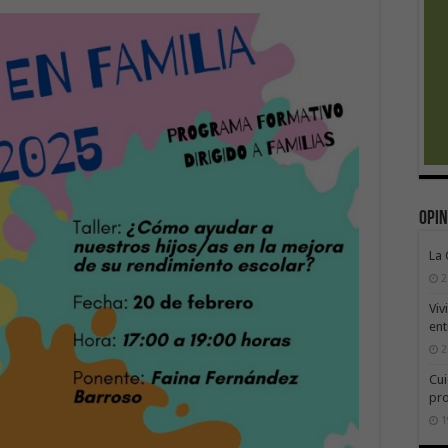
Opin
La
2
Viv
ent
2
Cui
pr
1