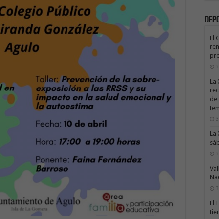
Dep
El 
ren
pro
3
La 
rec
de 
te
3
La 
sáb
3
Val
Na
3
El 
tie