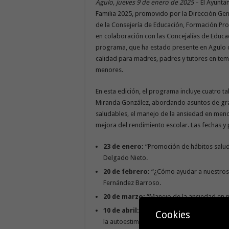
Agulo, jueves 9 de enero de 2025
– El Ayunta
Familia 2025, promovido por la Dirección Gen
de la Consejería de Educación, Formación Prof
en colaboración con las Concejalías de Educac
programa, que ha estado presente en Agulo 
calidad para madres, padres y tutores en tem
menores.
En esta edición, el programa incluye cuatro ta
Miranda González, abordando asuntos de gran
saludables, el manejo de la ansiedad en menor
mejora del rendimiento escolar. Las fechas y 
23 de enero:
“Promoción de hábitos saluda
Delgado Nieto.
20 de febrero:
“¿Cómo ayudar a nuestros 
Fernández Barroso.
20 de marzo:
“Manejo de la ansiedad en n
10 de abril:
“Prevención de la sobreexposic
Cookies
la autoestima”, con Faina Fernández Barro