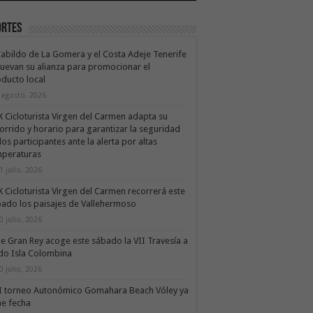
ortes
Cabildo de La Gomera y el Costa Adeje Tenerife
uevan su alianza para promocionar el
ducto local
 agosto, 2026
X Cicloturista Virgen del Carmen adapta su
orrido y horario para garantizar la seguridad
los participantes ante la alerta por altas
mperaturas
1 julio, 2026
X Cicloturista Virgen del Carmen recorrerá este
ado los paisajes de Vallehermoso
0 julio, 2026
le Gran Rey acoge este sábado la VII Travesía a
do Isla Colombina
0 julio, 2026
II torneo Autonómico Gomahara Beach Vóley ya
ne fecha