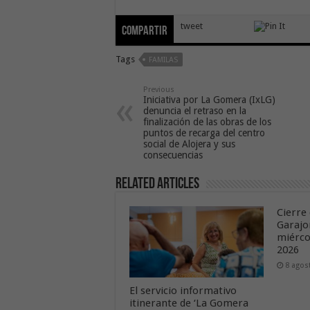
tweet
Compartir
Tags
FAMILAS
Previous
Iniciativa por La Gomera (IxLG)
denuncia el retraso en la
finalización de las obras de los
puntos de recarga del centro
social de Alojera y sus
consecuencias
Related Articles
Cierre 
Garajo
miérco
2026
8 agos
El servicio informativo
itinerante de ‘La Gomera