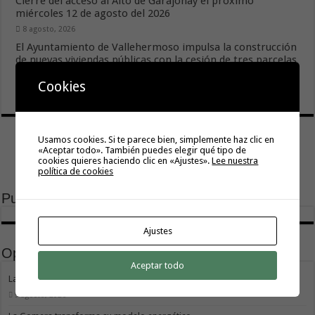
Cierre del acceso al Alto de Garajonay el próximo
miércoles 12 de agosto del 2026
8 agosto, 2026
El Ayuntamiento de Vallehermoso impulsa la construcción
de nuevas viviendas públicas con la cesión de tres parcelas
municipales
Cookies
8 agosto, 2026
Usamos cookies. Si te parece bien, simplemente haz clic en
«Aceptar todo». También puedes elegir qué tipo de
cookies quieres haciendo clic en «Ajustes».
Lee nuestra
política de cookies
Publicidad
Ajustes
Opinión
Aceptar todo
La movilidad también construye isla
9 agosto, 2026