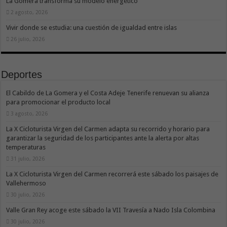
La Gomera transforma su modelo energético
2 agosto, 2026
Vivir donde se estudia: una cuestión de igualdad entre islas
26 julio, 2026
Deportes
El Cabildo de La Gomera y el Costa Adeje Tenerife renuevan su alianza
para promocionar el producto local
3 agosto, 2026
La X Cicloturista Virgen del Carmen adapta su recorrido y horario para
garantizar la seguridad de los participantes ante la alerta por altas
temperaturas
31 julio, 2026
La X Cicloturista Virgen del Carmen recorrerá este sábado los paisajes de
Vallehermoso
30 julio, 2026
Valle Gran Rey acoge este sábado la VII Travesía a Nado Isla Colombina
30 julio, 2026