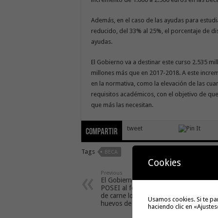
Además, en el caso de las ayudas para estudi
reducido, del 33% al 25%, el porcentaje de di
ayudas.
El Gobierno va a destinar este curso 2.535 mil
millones más que en 2017-2018. A este incre
en la normativa, como la elevación de las cuan
requisitos académicos, con el objetivo de que
que más las necesitan.
tweet
Compartir
Tags
BECA
Cookies
Previous
El Gobierno convoca las ayudas
POSEI al fomento del consumo
de carne local y la producción de
Usamos cookies. Si te pa
huevos de gallina
haciendo clic en «Ajustes