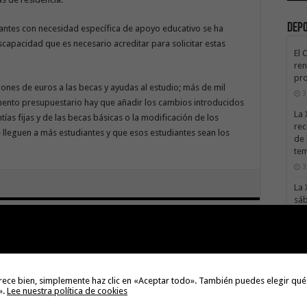
Dep
antes con necesidad específica de apoyo educativo se ha
scapacidad que es necesario acreditar para solicitar estas
El 
ren
pro
lones de euros a las becas y ayudas al estudio; más de mil
3
mento presupuestario hay que añadir los cambios introducidos
La 
tías fijas y de las becas básicas o la modificación de los
rec
 lleguen a más estudiantes y que esos estudiantes sean los
de 
te
3
La 
sáb
3
Val
Next
Na
Vallehermoso invertirá más de un
millón de euros en la
3
rehabilitación de viviendas
rece bien, simplemente haz clic en «Aceptar todo». También puedes elegir qué
El 
».
Lee nuestra política de cookies
tie