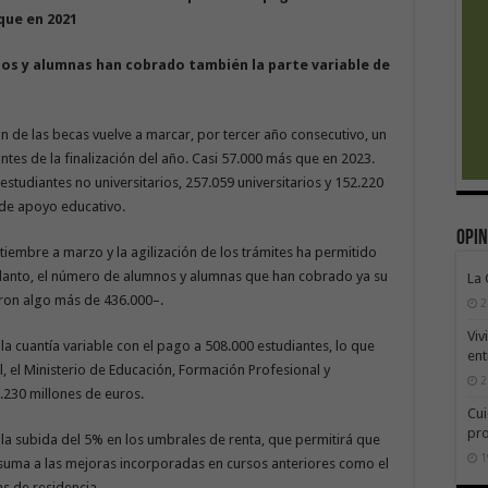
que en 2021
os y alumnas han
cobrado también la parte variable de
ón de las becas vuelve a marcar, por tercer año consecutivo, un
tes de la finalización del año. Casi 57.000 más que en 2023.
studiantes no universitarios, 257.059 universitarios y 152.220
de apoyo educativo.
Opin
tiembre a marzo y la agilización de los trámites ha permitido
lanto, el número de alumnos y alumnas que han cobrado ya su
La
ron algo más de 436.000–.
2
Viv
a cuantía variable con el pago a 508.000 estudiantes, lo que
ent
l, el Ministerio de Educación, Formación Profesional y
2
230 millones de euros.
Cui
pr
 la subida del 5% en los umbrales de renta, que permitirá que
1
 suma a las mejoras incorporadas en cursos anteriores como el
s de residencia.