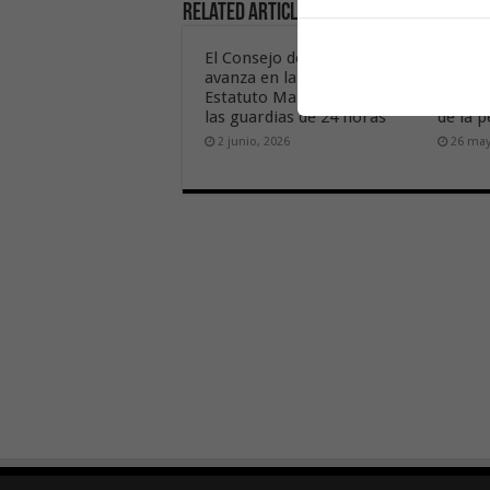
Related Articles
El Consejo de Ministros
El Gob
avanza en la tramitación del
acceso 
Estatuto Marco que elimina
flexibl
las guardias de 24 horas
de la p
2 junio, 2026
26 may