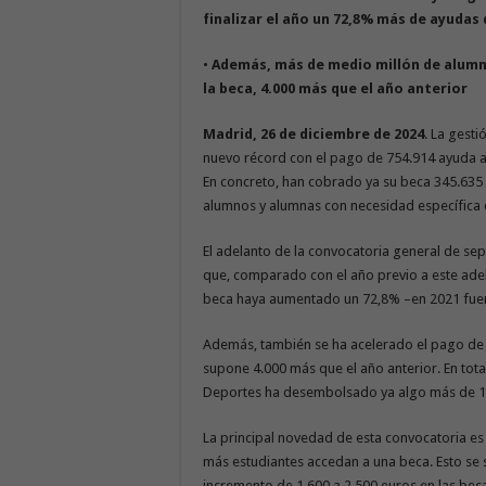
finalizar el año un 72,8% más de ayudas
•
Además, más de medio millón de alumn
la beca, 4.000 más que el
año anterior
Madrid, 26 de diciembre de 2024
. La gesti
nuevo récord con el pago de 754.914 ayuda an
En concreto, han cobrado ya su beca 345.635 e
alumnos y alumnas con necesidad específica 
El adelanto de la convocatoria general de sep
que, comparado con el año previo a este ade
beca haya aumentado un 72,8% –en 2021 fue
Además, también se ha acelerado el pago de l
supone 4.000 más que el año anterior. En tota
Deportes ha desembolsado ya algo más de 1.
La principal novedad de esta convocatoria es
más estudiantes accedan a una beca. Esto se
incremento de 1.600 a 2.500 euros en las beca