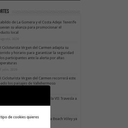
ortes
Cabildo de La Gomera y el Costa Adeje Tenerife
uevan su alianza para promocionar el
ducto local
 agosto, 2026
X Cicloturista Virgen del Carmen adapta su
orrido y horario para garantizar la seguridad
los participantes ante la alerta por altas
mperaturas
1 julio, 2026
X Cicloturista Virgen del Carmen recorrerá este
ado los paisajes de Vallehermoso
0 julio, 2026
le Gran Rey acoge este sábado la VII Travesía a
do Isla Colombina
0 julio, 2026
 tipo de cookies quieres
II torneo Autonómico Gomahara Beach Vóley ya
ne fecha