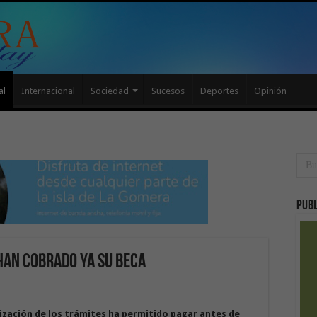
al
Internacional
Sociedad
Sucesos
Deportes
Opinión
Publ
han cobrado ya su beca
lización de los trámites ha
permitido pagar antes de