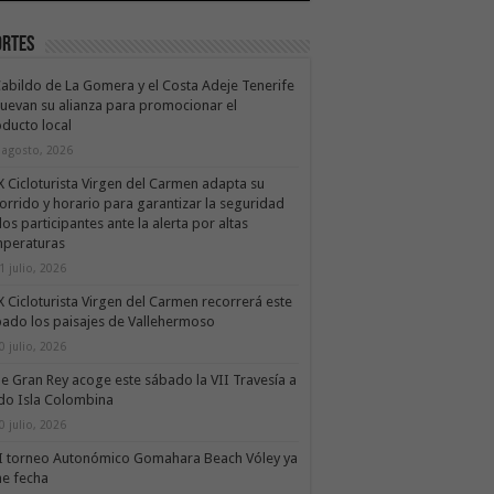
ortes
Cabildo de La Gomera y el Costa Adeje Tenerife
uevan su alianza para promocionar el
ducto local
 agosto, 2026
X Cicloturista Virgen del Carmen adapta su
orrido y horario para garantizar la seguridad
los participantes ante la alerta por altas
mperaturas
1 julio, 2026
X Cicloturista Virgen del Carmen recorrerá este
ado los paisajes de Vallehermoso
0 julio, 2026
le Gran Rey acoge este sábado la VII Travesía a
do Isla Colombina
0 julio, 2026
II torneo Autonómico Gomahara Beach Vóley ya
ne fecha