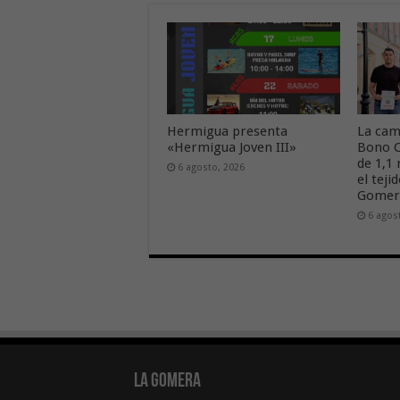
Hermigua presenta
La cam
«Hermigua Joven III»
Bono C
de 1,1
6 agosto, 2026
el tej
Gome
6 agos
La Gomera