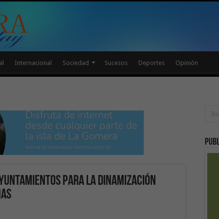
al
Internacional
Sociedad
Sucesos
Deportes
Opinión
Publ
ayuntamientos para la dinamización
ñas