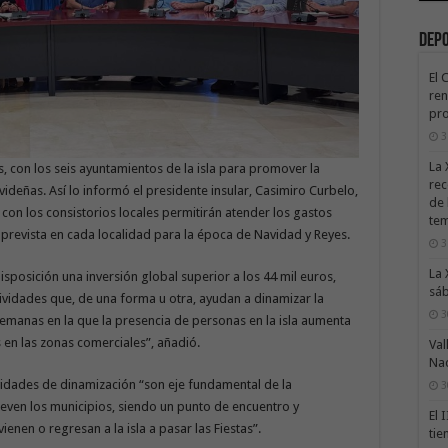
Dep
El 
ren
pro
3
La 
 con los seis ayuntamientos de la isla para promover la
rec
videñas. Así lo informó el presidente insular, Casimiro Curbelo,
de 
con los consistorios locales permitirán atender los gastos
te
prevista en cada localidad para la época de Navidad y Reyes.
3
La 
sposición una inversión global superior a los 44 mil euros,
sáb
ctividades que, de una forma u otra, ayudan a dinamizar la
3
emanas en la que la presencia de personas en la isla aumenta
s en las zonas comerciales”, añadió.
Val
Na
ividades de dinamización “son eje fundamental de la
3
en los municipios, siendo un punto de encuentro y
El 
enen o regresan a la isla a pasar las Fiestas”.
tie