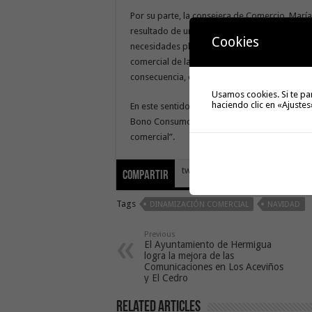
Por su parte, la consejera de Comercio, María
resultado de una coordinación previa con cad
Cookies
necesidades planteadas, y cooperar de forma 
comercial de la isla, ya que suponen una op
consecuencia, el volumen de ventas en los estab
Usamos cookies. Si te pa
haciendo clic en «Ajustes
En este sentido, recordó que, coincidiendo co
Bono Consumo ‘Yo compro en La Gomera’, “qu
comercial”.
tweet
Compartir
Tags
DINAMIZACIÓN COMERCIAL
NAVIDAD
Previous
El Ayuntamiento de Hermigua
logra la mejora de las
Comunicaciones en Los Aceviños
y El Cedro
Related Articles