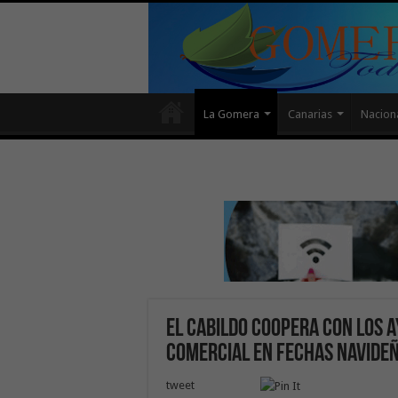
La Gomera
Canarias
Nacion
El Cabildo coopera con los 
comercial en fechas navide
tweet