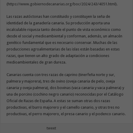
(
https://www.gobiernodecanarias.org/boc/2024/243/4051.html
).
Las razas autóctonas han constituido y constituyen la seña de
identidad de la ganadería canaria. Su producción aporta una
incalculable riqueza tanto desde el punto de vista económico como
desde el social y medioambiental y conforman, además, un almacén
genético fundamental que es necesario conservar. Muchas de las
producciones agroalimentarias de las islas están basadas en estas
razas, que tienen un alto grado de adaptación a condiciones
medioambientales de gran dureza.
Canarias cuenta con tres razas de caprino (tinerfeña norte y sur,
palmera y majorera), tres de ovino (oveja canaria de pelo, oveja
canaria y oveja palmera), dos bovinas (vaca canaria y vaca palmera) y
una de porcino (cochino negro canario) reconocidas por el Catálogo
Oficial de Razas de España. A estas se suman otras dos razas
productivas, el burro majorero y el camello canario, y otras tres no
productivas, el perro majorero, el presa canario y el podenco canario.
tweet