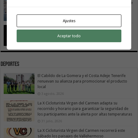
Vivir donde se estudia: una cuestión de igualdad entre
islas
26 julio, 2026
Ajustes
Cuidar es avanzar: el escudo social que sostiene el
progreso de La Gomera
Aceptar todo
19 julio, 2026
Deportes
El Cabildo de La Gomera y el Costa Adeje Tenerife
renuevan su alianza para promocionar el producto
local
3 agosto, 2026
La X Cicloturista Virgen del Carmen adapta su
recorrido y horario para garantizar la seguridad de
los participantes ante la alerta por altas temperaturas
31 julio, 2026
La X Cicloturista Virgen del Carmen recorrerá este
sábado los paisajes de Vallehermoso