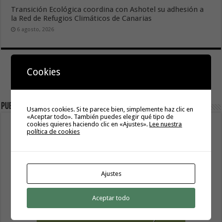
Transición Ecológica coordina con Ashotel su adhesión a
la Red de Refugios Climáticos de Canarias
6 agosto, 2026
Cookies
Publicidad
Usamos cookies. Si te parece bien, simplemente haz clic en
«Aceptar todo». También puedes elegir qué tipo de
cookies quieres haciendo clic en «Ajustes».
Lee nuestra
política de cookies
Ajustes
Aceptar todo