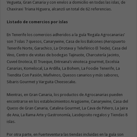
Vegueta, Gran Canaria y con envíos a domicilio en todas las islas, de
Chaxiraxi Triana Higuera, alcanzó un total de 62 referencias.
Listado de comercios por islas
En Tenerife los comercios adheridos a la guía ‘Regala Agrocanarias’
son 7 islas 7 quesos, Canarywine, Casa de los Balcones (Aeropuerto
Tenerife Norte, Garachico, La Orotava y Teleférico El Teide), Casa del
Vino, Centro de visitas de bodegas Tajinaste, Charcutería Jacinto,
Cuveé Enoteca, El Trueque, Entreana’s vinoteca gourmet, Excelsia
Canarias, Komelocal, La Ardilla, La Bohem, La Foodie Tenerife, La
Tiendita Con Pasión, Mafivinos, Quesos canarios y más sabores,
Sibaris Gourmet y Varguita Cheesecake.
Mientras, en Gran Canaria, los productos de Agrocanarias pueden
encontrarse en los establecimientos Aragüeme, Canarywine, Casa del
Queso de Gran Canaria, Catalina Gourmet, La Cava de Piñero, La Jaira
de Ana, La Rama Arte y Gastronomía, Lasdejosito regalos y Tiendas 8
islas.
Por otra parte, en Fuerteventura las tiendas incluidas en la guía son