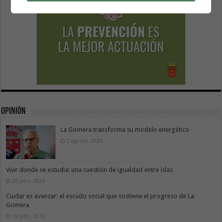
Opinión
La Gomera transforma su modelo energético
2 agosto, 2026
Vivir donde se estudia: una cuestión de igualdad entre islas
26 julio, 2026
Cuidar es avanzar: el escudo social que sostiene el progreso de La
Gomera
19 julio, 2026