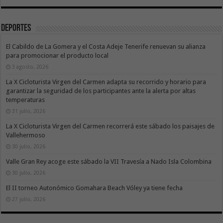
Deportes
El Cabildo de La Gomera y el Costa Adeje Tenerife renuevan su alianza
para promocionar el producto local
3 agosto, 2026
La X Cicloturista Virgen del Carmen adapta su recorrido y horario para
garantizar la seguridad de los participantes ante la alerta por altas
temperaturas
31 julio, 2026
La X Cicloturista Virgen del Carmen recorrerá este sábado los paisajes de
Vallehermoso
30 julio, 2026
Valle Gran Rey acoge este sábado la VII Travesía a Nado Isla Colombina
30 julio, 2026
El II torneo Autonómico Gomahara Beach Vóley ya tiene fecha
27 julio, 2026