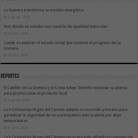
La Gomera transforma su modelo energético
2 agosto, 2026
Vivir donde se estudia: una cuestión de igualdad entre islas
26 julio, 2026
Cuidar es avanzar: el escudo social que sostiene el progreso de La
Gomera
19 julio, 2026
Deportes
El Cabildo de La Gomera y el Costa Adeje Tenerife renuevan su alianza
para promocionar el producto local
3 agosto, 2026
La X Cicloturista Virgen del Carmen adapta su recorrido y horario para
garantizar la seguridad de los participantes ante la alerta por altas
temperaturas
31 julio, 2026
La X Cicloturista Virgen del Carmen recorrerá este sábado los paisajes de