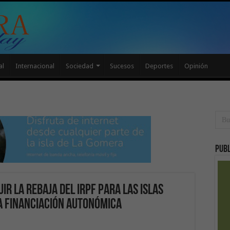
al
Internacional
Sociedad
Sucesos
Deportes
Opinión
Publ
uir la rebaja del IRPF para las islas
la financiación autonómica