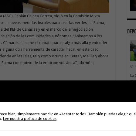
a (ASG), Fabián Chinea Correa, pidió en la Comisión Mixta
 a nuevas medidas fiscales para las islas verdes, La Palma,
a del REF de Canarias y en el marco de la negociación
Dep
nanciación de las comunidades autónomas. “Animamos a los
 Cámaras a asumir el debate para ir algo más allá y entender
 alguna otra herramienta de carácter fiscal, en este caso
dencia en las Islas, tal y como ocurre en Ceuta y Melilla y ahora
La Palma con motivo de la erupción volcánica”, afirmó el
3
La 
rec
ar el debate sobre una bonificación en el Impuesto sobre la
de 
residentes en Canarias, particularmente, afirmó, “de aquellos
te
 y El Hierro, que sufren con especial dureza las condiciones de
3
 punto de vista de la equidad fiscal y también para hacer
an a toda la población de las Islas, y no solamente a la que
rece bien, simplemente haz clic en «Aceptar todo». También puedes elegir qué
l contexto actual recomienda ir algo más allá y explorar nuevas
».
Lee nuestra política de cookies
Gobierno de Canarias, del que el Partido Popular forma