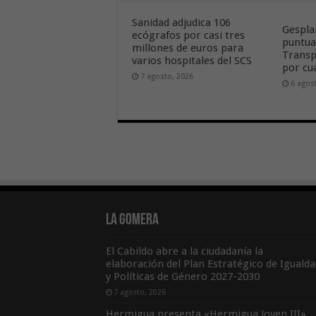
Sanidad adjudica 106
Gespla
ecógrafos por casi tres
puntua
millones de euros para
Transp
varios hospitales del SCS
por cu
7 agosto, 2026
6 agos
La Gomera
El Cabildo abre a la ciudadanía la
elaboración del Plan Estratégico de Igualda
y Políticas de Género 2027-2030
7 agosto, 2026
Hermigua presenta «Hermigua Joven III»