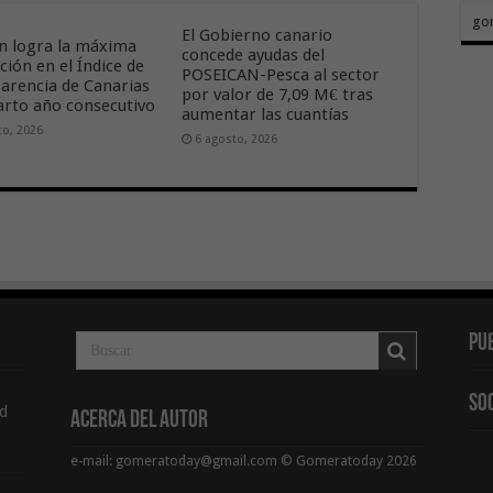
go
El Gobierno canario
n logra la máxima
concede ayudas del
ción en el Índice de
POSEICAN-Pesca al sector
arencia de Canarias
por valor de 7,09 M€ tras
arto año consecutivo
aumentar las cuantías
to, 2026
6 agosto, 2026
Pu
So
d
Acerca del Autor
e-mail: gomeratoday@gmail.com © Gomeratoday 2026