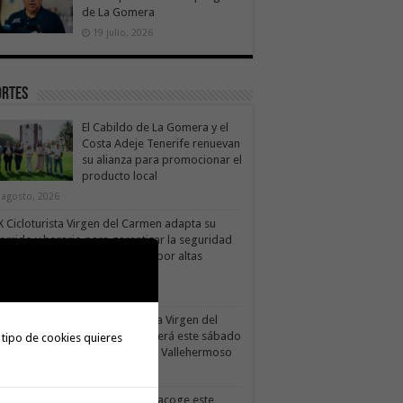
de La Gomera
19 julio, 2026
ortes
El Cabildo de La Gomera y el
Costa Adeje Tenerife renuevan
su alianza para promocionar el
producto local
 agosto, 2026
X Cicloturista Virgen del Carmen adapta su
orrido y horario para garantizar la seguridad
los participantes ante la alerta por altas
mperaturas
1 julio, 2026
La X Cicloturista Virgen del
Carmen recorrerá este sábado
 tipo de cookies quieres
los paisajes de Vallehermoso
30 julio, 2026
Valle Gran Rey acoge este