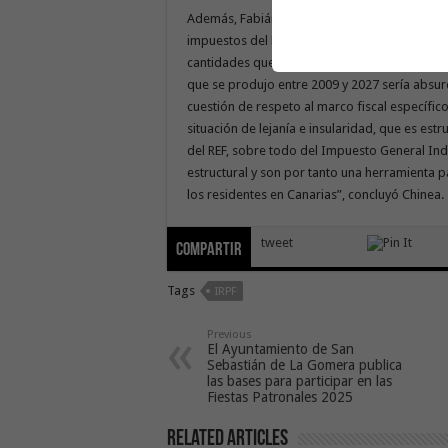
Además, Fabián Chinea defendió mantener la s
impuestos del REF, que recauda la propia C
cantidades que recibe el Archipiélago en el ac
que se produjo entre 2009 y 2027 sería absur
cuestión de respeto al marco fiscal específic
situación de lejanía e insularidad, que es est
del REF, sobre todo del Impuesto General Ind
estructural y son por tanto una herramienta 
los residentes en Canarias”, concluyó Chinea.
tweet
Compartir
Tags
IRPF
Previous
El Ayuntamiento de San
Sebastián de La Gomera publica
las bases para participar en las
Fiestas Patronales 2025
Related Articles