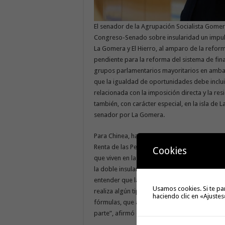
El senador de la Agrupación Socialista Gomer
Congreso-Senado sobre insularidad un impulso
La Gomera y El Hierro, al amparo de la reform
pendiente para la reforma del sistema de fi
grupos parlamentarios mayoritarios en ambas
que la igualdad de oportunidades debe incluir
relacionada con la imposición directa y la resi
también, con carácter especial, en la isla de 
senador por La Gomera.
Para Chinea, ha llegado el momento de abord
Renta de las Personas Físicas (IRPF) para los 
Cookies
que viven en las islas de La Palma, La Gomera
la doble insularidad”. “Es importante desde el
entender que las medidas del REF canario lleg
Usamos cookies. Si te pa
realiza algún tipo de actividad empresarial. E
haciendo clic en «Ajustes
fórmulas, que además son defendidas por el 
parte”, afirmó el senador.