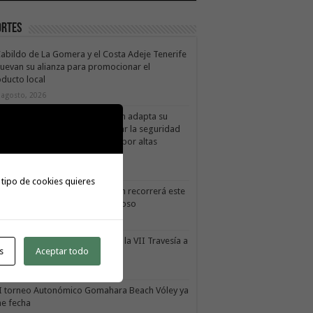
ortes
Cabildo de La Gomera y el Costa Adeje Tenerife
uevan su alianza para promocionar el
ducto local
 agosto, 2026
X Cicloturista Virgen del Carmen adapta su
orrido y horario para garantizar la seguridad
los participantes ante la alerta por altas
mperaturas
1 julio, 2026
 tipo de cookies quieres
X Cicloturista Virgen del Carmen recorrerá este
ado los paisajes de Vallehermoso
0 julio, 2026
le Gran Rey acoge este sábado la VII Travesía a
s
Aceptar todo
do Isla Colombina
0 julio, 2026
II torneo Autonómico Gomahara Beach Vóley ya
ne fecha