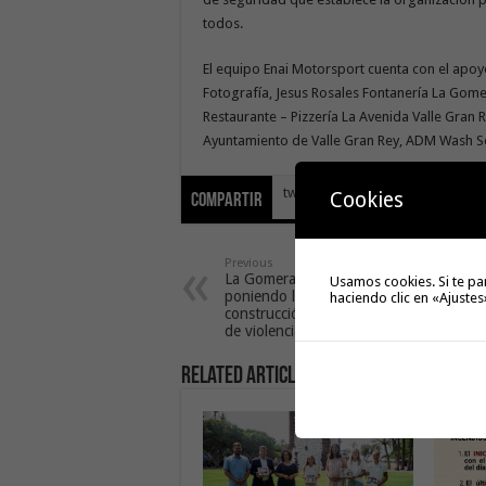
todos.
El equipo Enai Motorsport cuenta con el apoyo
Fotografía, Jesus Rosales Fontanería La Gomera
Restaurante – Pizzería La Avenida Valle Gran
Ayuntamiento de Valle Gran Rey, ADM Wash Ser
tweet
Cookies
Compartir
Previous
La Gomera conmemora el 25N
Usamos cookies. Si te pa
poniendo la atención en la
haciendo clic en «Ajustes
construcción de entornos libres
de violencia
Related Articles