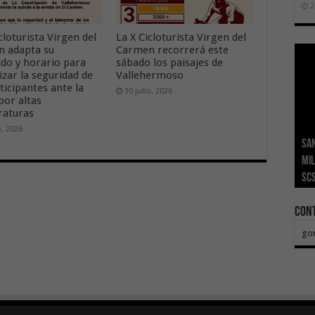
2
cloturista Virgen del
La X Cicloturista Virgen del
 adapta su
Carmen recorrerá este
ido y horario para
sábado los paisajes de
izar la seguridad de
Vallehermoso
ticipantes ante la
30 julio, 2026
por altas
aturas
o, 2026
San
Ge
El 
Tra
Vis
San
mil
Índ
POS
adh
viv
los
SC
añ
tr
Ca
ase
eco
Con
go