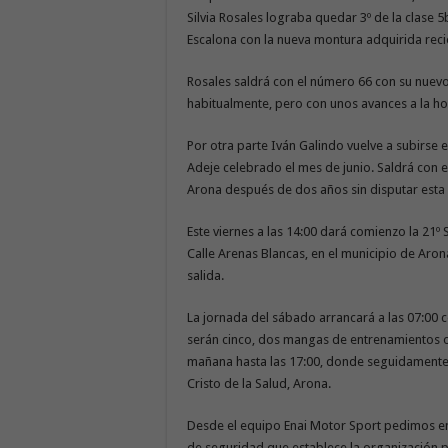
Silvia Rosales lograba quedar 3º de la clase
Escalona con la nueva montura adquirida rec
Rosales saldrá con el número 66 con su nuevo 
habitualmente, pero con unos avances a la h
Por otra parte Iván Galindo vuelve a subirse e
Adeje celebrado el mes de junio. Saldrá con e
Arona después de dos años sin disputar esta
Este viernes a las 14:00 dará comienzo la 21º 
Calle Arenas Blancas, en el municipio de Aron
salida.
La jornada del sábado arrancará a las 07:00 c
serán cinco, dos mangas de entrenamientos ofi
mañana hasta las 17:00, donde seguidamente s
Cristo de la Salud, Arona.
Desde el equipo Enai Motor Sport pedimos e
de seguridad que establece la organización 