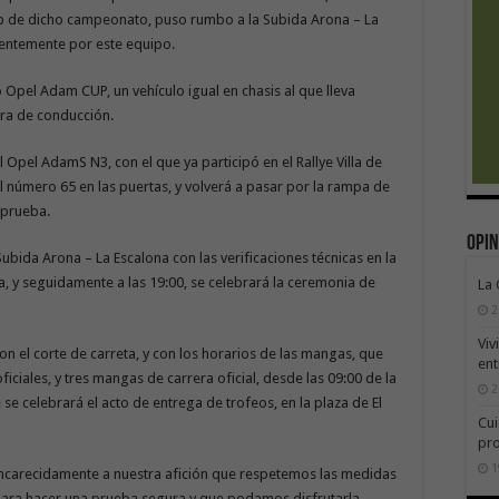
 5b de dicho campeonato, puso rumbo a la Subida Arona – La
ientemente por este equipo.
Opel Adam CUP, un vehículo igual en chasis al que lleva
ora de conducción.
l Opel AdamS N3, con el que ya participó en el Rallye Villa de
l número 65 en las puertas, y volverá a pasar por la rampa de
 prueba.
Opin
Subida Arona – La Escalona con las verificaciones técnicas en la
a, y seguidamente a las 19:00, se celebrará la ceremonia de
La
2
Viv
on el corte de carreta, y con los horarios de las mangas, que
ent
ciales, y tres mangas de carrera oficial, desde las 09:00 de la
2
e celebrará el acto de entrega de trofeos, en la plaza de El
Cui
pr
1
ncarecidamente a nuestra afición que respetemos las medidas
para hacer una prueba segura y que podamos disfrutarla