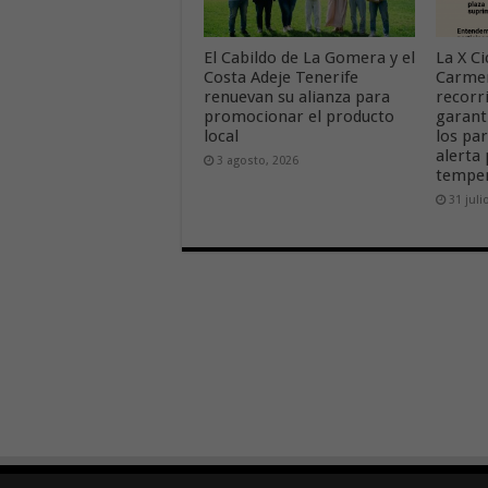
El Cabildo de La Gomera y el
La X Ci
Costa Adeje Tenerife
Carmen
renuevan su alianza para
recorr
promocionar el producto
garant
local
los par
alerta 
3 agosto, 2026
temper
31 juli