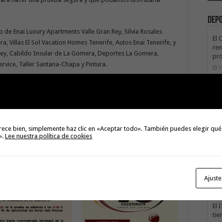
Dep
 de Enai Luxury Apartments Valle Gran Rey, Silvia Rosales
El 
, Villas El Sol Vacation Homes Tenerife, Autos Enai Tenerife, y
ren
 Rey, Cabildo Insular de La Gomera, Deportes La Gomera,
pro
vice, Taller Santana-Chapa y Pintura.
3
La 
rec
de 
te
Next
3
Fabián Chinea (ASG) reclama al
rece bien, simplemente haz clic en «Aceptar todo». También puedes elegir qué
Gobierno de España un plan de
La 
».
Lee nuestra política de cookies
obras de adaptación al cambio
sáb
climático
3
Val
Ajuste
Na
3
El 
tie