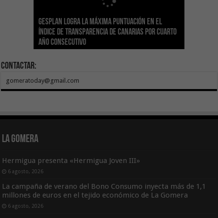
Gesplan logra la máxima puntuación en el
El Gobierno canario concede ayudas del
Transición Ecológica coordina con Ashotel su
Visocan incorpora 170 pisos a su parque de
Sanidad refuerza la capacidad diagnóstica de
Índice de Transparencia de Canarias por cuarto
POSEICAN-Pesca al sector por valor de 7,09 M€
adhesión a la Red de Refugios Climáticos de
vivienda protegida en régimen de alquiler
los centros de salud con el impulso de la
El Gobierno de Canarias convoca el Concurso de
año consecutivo
tras aumentar las cuantías
Canarias
asequible de Tenerife
ecografía clínica
Sal Marina Agrocanarias 2026
Contactar:
gomeratoday@gmail.com
La Gomera
Hermigua presenta «Hermigua Joven III»
6 agosto, 2026
La campaña de verano del Bono Consumo inyecta más de 1,1
millones de euros en el tejido económico de La Gomera
6 agosto, 2026