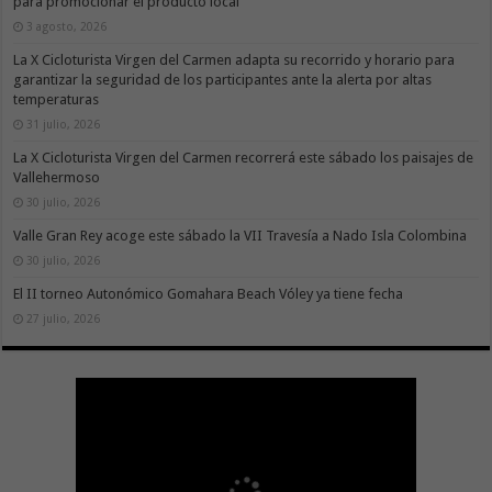
para promocionar el producto local
3 agosto, 2026
La X Cicloturista Virgen del Carmen adapta su recorrido y horario para
garantizar la seguridad de los participantes ante la alerta por altas
temperaturas
31 julio, 2026
La X Cicloturista Virgen del Carmen recorrerá este sábado los paisajes de
Vallehermoso
30 julio, 2026
Valle Gran Rey acoge este sábado la VII Travesía a Nado Isla Colombina
30 julio, 2026
El II torneo Autonómico Gomahara Beach Vóley ya tiene fecha
27 julio, 2026