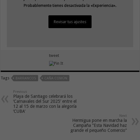
Probablemente tienes desactivada la «Experiencia».
Probablemente tienes desactivada la «Experiencia».
Revisar tus ajustes
Revisar tus ajustes
tweet
Tags
BARRANCOS
CAÑA COMÚN
Previous
Playa de Santiago celebrará los
‘Carnavales del Sur 2025’ entre el
12 al 15 de marzo con la alegoría
‘CUBA’
Next
Hermigua pone en marcha la
Campaña “Esta Navidad haz
grande el pequeño Comercio”