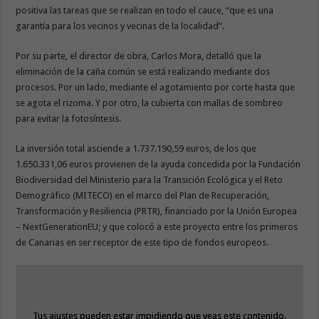
positiva las tareas que se realizan en todo el cauce, “que es una
garantía para los vecinos y vecinas de la localidad”.
Por su parte, el director de obra, Carlos Mora, detalló que la
eliminación de la caña común se está realizando mediante dos
procesos. Por un lado, mediante el agotamiento por corte hasta que
se agota el rizoma. Y por otro, la cubierta con mallas de sombreo
para evitar la fotosíntesis.
La inversión total asciende a 1.737.190,59 euros, de los que
1.650.331,06 euros provienen de la ayuda concedida por la Fundación
Biodiversidad del Ministerio para la Transición Ecológica y el Reto
Demográfico (MITECO) en el marco del Plan de Recuperación,
Transformación y Resiliencia (PRTR), financiado por la Unión Europea
– NextGenerationEU; y que colocó a este proyecto entre los primeros
de Canarias en ser receptor de este tipo de fondos europeos.
Tus ajustes pueden estar impidiendo que veas este contenido.
Tus ajustes pueden estar impidiendo que veas este contenido.