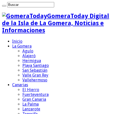
GomeraToday Digital
de la Isla de La Gomera, Noticias e
Informaciones
Inicio
La Gomera
Agulo
Alajeró
Hermigua
Playa Santiago
San Sebastián
Valle Gran Rey
Vallehermoso
Canarias
El Hierro
Fuerteventura
Gran Canaria
La Palma
Lanzarote
Tenerife