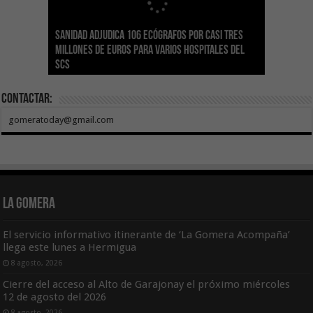
Sanidad adjudica 106 ecógrafos por casi tres
Gesplan logra la máxima puntuación en el
El Gobierno canario concede ayudas del
Transición Ecológica coordina con Ashotel su
Visocan incorpora 170 pisos a su parque de
Sanidad refuerza la capacidad diagnóstica de
millones de euros para varios hospitales del
Índice de Transparencia de Canarias por cuarto
POSEICAN-Pesca al sector por valor de 7,09 M€
adhesión a la Red de Refugios Climáticos de
vivienda protegida en régimen de alquiler
los centros de salud con el impulso de la
SCS
año consecutivo
tras aumentar las cuantías
Canarias
asequible de Tenerife
ecografía clínica
Contactar:
gomeratoday@gmail.com
La Gomera
El servicio informativo itinerante de ‘La Gomera Acompaña’
llega este lunes a Hermigua
8 agosto, 2026
Cierre del acceso al Alto de Garajonay el próximo miércoles
12 de agosto del 2026
8 agosto, 2026