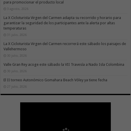
para promocionar el producto local
3 agosto, 2026
La X Cicloturista Virgen del Carmen adapta su recorrido y horario para
garantizar la seguridad de los participantes ante la alerta por altas
temperaturas
31 julio, 2026
La X Cicloturista Virgen del Carmen recorrerá este sábado los paisajes de
Vallehermoso
30 julio, 2026
Valle Gran Rey acoge este sábado la VII Travesía a Nado Isla Colombina
30 julio, 2026
El II torneo Autonómico Gomahara Beach Vóley ya tiene fecha
27 julio, 2026