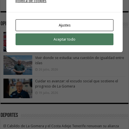
política de cookies
Opinión
Ajustes
La Gomera transforma su modelo energético
Aceptar todo
2 agosto, 2026
Vivir donde se estudia: una cuestión de igualdad entre
islas
26 julio, 2026
Cuidar es avanzar: el escudo social que sostiene el
progreso de La Gomera
19 julio, 2026
Deportes
El Cabildo de La Gomera y el Costa Adeje Tenerife renuevan su alianza