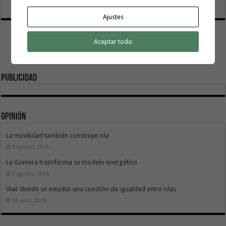
Ajustes
Aceptar todo
Publicidad
Opinión
La movilidad también construye isla
9 agosto, 2026
La Gomera transforma su modelo energético
2 agosto, 2026
Vivir donde se estudia: una cuestión de igualdad entre islas
26 julio, 2026