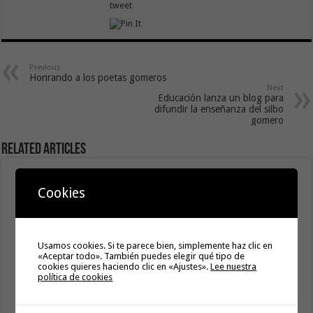
tweet
Previous
Honrando a los poetas gomeros
Next
Educación lanza un blog para
difundir la enseñanza del silbo
gomero
Related Articles
El servicio informativo itinerante de ‘La Gomera
Cookies
Acompaña’ llega este lunes a Hermigua
8 agosto, 2026
Cierre del acceso al Alto de Garajonay el próximo
miércoles 12 de agosto del 2026
Usamos cookies. Si te parece bien, simplemente haz clic en
«Aceptar todo». También puedes elegir qué tipo de
8 agosto, 2026
cookies quieres haciendo clic en «Ajustes».
Lee nuestra
política de cookies
El Cabildo inicia la fase final de la adecuación del entorno
de La Rajita con la pavimentación de los aparcamientos
8 agosto, 2026