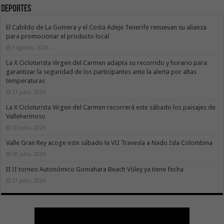
Deportes
El Cabildo de La Gomera y el Costa Adeje Tenerife renuevan su alianza
para promocionar el producto local
3 agosto, 2026
La X Cicloturista Virgen del Carmen adapta su recorrido y horario para
garantizar la seguridad de los participantes ante la alerta por altas
temperaturas
31 julio, 2026
La X Cicloturista Virgen del Carmen recorrerá este sábado los paisajes de
Vallehermoso
30 julio, 2026
Valle Gran Rey acoge este sábado la VII Travesía a Nado Isla Colombina
30 julio, 2026
El II torneo Autonómico Gomahara Beach Vóley ya tiene fecha
27 julio, 2026