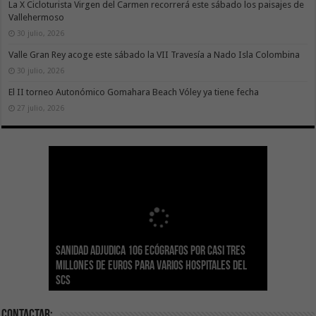
La X Cicloturista Virgen del Carmen recorrerá este sábado los paisajes de
Vallehermoso
30 julio, 2026
Valle Gran Rey acoge este sábado la VII Travesía a Nado Isla Colombina
30 julio, 2026
El II torneo Autonómico Gomahara Beach Vóley ya tiene fecha
27 julio, 2026
Sanidad adjudica 106 ecógrafos por casi tres
Gesplan logra la máxima puntuación en el
El Gobierno canario concede ayudas del
Transición Ecológica coordina con Ashotel su
Visocan incorpora 170 pisos a su parque de
Sanidad refuerza la capacidad diagnóstica de
millones de euros para varios hospitales del
Índice de Transparencia de Canarias por cuarto
POSEICAN-Pesca al sector por valor de 7,09 M€
adhesión a la Red de Refugios Climáticos de
vivienda protegida en régimen de alquiler
los centros de salud con el impulso de la
SCS
año consecutivo
tras aumentar las cuantías
Canarias
asequible de Tenerife
ecografía clínica
Contactar: