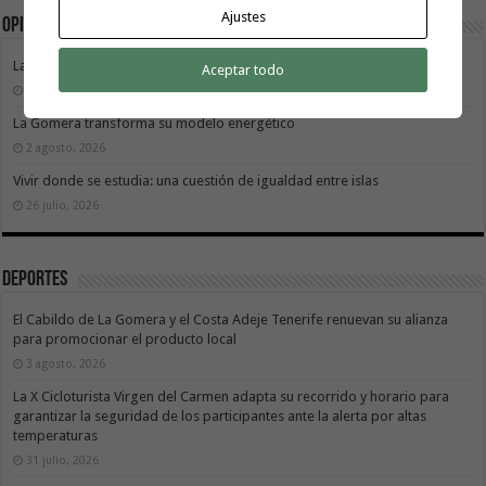
Ajustes
Opinión
La movilidad también construye isla
Aceptar todo
9 agosto, 2026
La Gomera transforma su modelo energético
2 agosto, 2026
Vivir donde se estudia: una cuestión de igualdad entre islas
26 julio, 2026
Deportes
El Cabildo de La Gomera y el Costa Adeje Tenerife renuevan su alianza
para promocionar el producto local
3 agosto, 2026
La X Cicloturista Virgen del Carmen adapta su recorrido y horario para
garantizar la seguridad de los participantes ante la alerta por altas
temperaturas
31 julio, 2026