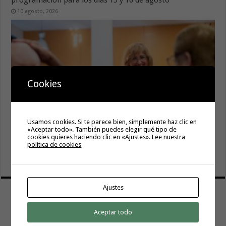
programación para los días 15 y 16 de agosto
10 agosto, 2026
Cookies
Usamos cookies. Si te parece bien, simplemente haz clic en
«Aceptar todo». También puedes elegir qué tipo de
cookies quieres haciendo clic en «Ajustes».
Lee nuestra
El servicio informativo itinerante de ‘La Gomera
política de cookies
Acompaña’ llega este lunes a Hermigua
8 agosto, 2026
Ajustes
Aceptar todo