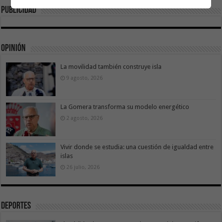
Publicidad
Opinión
La movilidad también construye isla
9 agosto, 2026
La Gomera transforma su modelo energético
2 agosto, 2026
Vivir donde se estudia: una cuestión de igualdad entre
islas
26 julio, 2026
Deportes