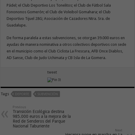
Pádel; el Club Deportivo Los Tonelitos; el Club de Fútbol Sala
Fonononos Gomerón; el Club de Voleibol Gomahara; el Club
Deportivo Tijuel 28G; Asociación de Cazadores Ntra. Sra. de
Guadalupe.
De forma paralela a estas subvenciones, se otorgan 39.000 euros en
ayudas de manera nominativa a otros colectivos deportivos con sede
en el municipio como el Club Ciclista La Frescura, AFB Once Diablos,
AD Sanse, Club de Judo Uchimata y CB Isla de La Gomera.
tweet
Tags
DEPORTE
SUBVENCIÓN
Previous
Transición Ecológica destina
985.000 euros a la mejora de la
Red de Senderos del Parque
Nacional Taburiente
Next
Hecansa pone en marcha en La