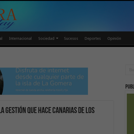
al
Internacional
Sociedad
Sucesos
Deportes
Opinión
Publ
a gestión que hace Canarias de los