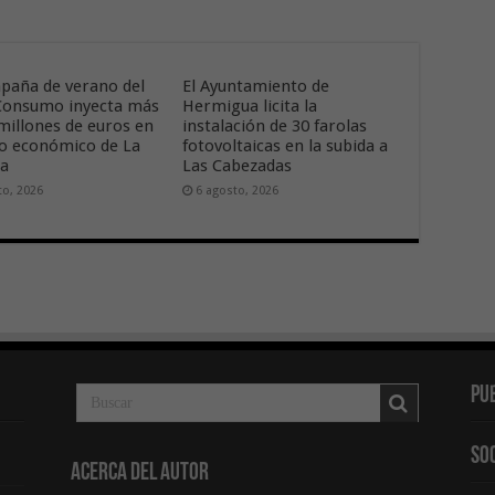
paña de verano del
El Ayuntamiento de
onsumo inyecta más
Hermigua licita la
 millones de euros en
instalación de 30 farolas
ido económico de La
fotovoltaicas en la subida a
ra
Las Cabezadas
to, 2026
6 agosto, 2026
Pu
So
Acerca del Autor