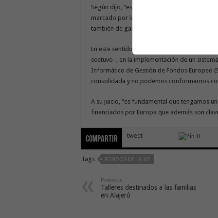
Según dijo, “esa cifra demuestra la magnitud
marcado por las secuelas de la pandemia y ta
también de garantizar su uso correcto”.
En este sentido, hizo hincapié en el seguim
sostuvo–, en la implementación de un sistema
Informático de Gestión de Fondos Europeo (SI
consolidada y no podemos conformarnos con l
A su juicio, “es fundamental que tengamos un
financiados por Europa que además son clave
tweet
Compartir
Tags
FONDOS DE LA UE
Previous
Talleres destinados a las familias
en Alajeró