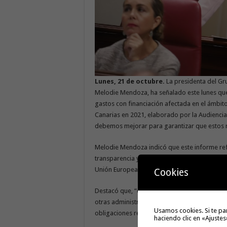
Lunes, 21 de octubre.
La presidenta del Gr
Melodie Mendoza, ha señalado este lunes que 
gastos con financiación afectada en el ámbi
Canarias en 2021, elaborado por la Audiencia 
debemos mejorar para garantizar que estos r
Melodie Mendoza indicó que este informe refl
transparencia y también con la buena gestión
Unión Europea”.
Cookies
Destacó que, “durante el ejercicio 2021, los g
otras administraciones alcanzaron los 1.749,5
Usamos cookies. Si te pa
obligaciones reconocidas ese año”.
haciendo clic en «Ajustes