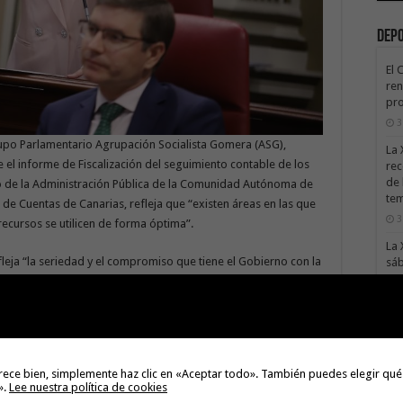
Dep
El 
ren
pro
3
upo Parlamentario Agrupación Socialista Gomera (ASG),
La 
el informe de Fiscalización del seguimiento contable de los
rec
de 
to de la Administración Pública de la Comunidad Autónoma de
te
de Cuentas de Canarias, refleja que “existen áreas en las que
3
ecursos se utilicen de forma óptima”.
La 
eja “la seriedad y el compromiso que tiene el Gobierno con la
sáb
 de los fondos que nos confían tanto del Estado como de la
3
Val
Na
astos financiados con transferencias finalistas del Estado y de
3
 millones de euros, lo que representa un 21% del total de las
El 
rece bien, simplemente haz clic en «Aceptar todo». También puedes elegir qué
».
Lee nuestra política de cookies
tie