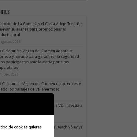
ortes
Cabildo de La Gomera y el Costa Adeje Tenerife
uevan su alianza para promocionar el
ducto local
 agosto, 2026
X Cicloturista Virgen del Carmen adapta su
orrido y horario para garantizar la seguridad
los participantes ante la alerta por altas
mperaturas
1 julio, 2026
X Cicloturista Virgen del Carmen recorrerá este
ado los paisajes de Vallehermoso
0 julio, 2026
le Gran Rey acoge este sábado la VII Travesía a
do Isla Colombina
0 julio, 2026
II torneo Autonómico Gomahara Beach Vóley ya
 tipo de cookies quieres
ne fecha