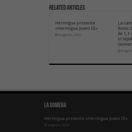
Related Articles
Hermigua presenta
La cam
«Hermigua Joven III»
Bono C
de 1,1
6 agosto, 2026
el tej
Gome
6 agos
La Gomera
Hermigua presenta «Hermigua Joven III»
6 agosto, 2026