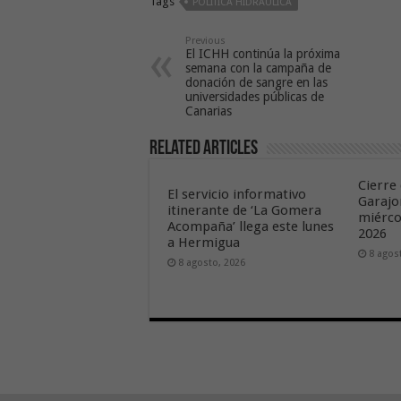
Tags
POLÍTICA HIDRÁULICA
Previous
El ICHH continúa la próxima
semana con la campaña de
donación de sangre en las
universidades públicas de
Canarias
Related Articles
Cierre 
El servicio informativo
Garajo
itinerante de ‘La Gomera
miérco
Acompaña’ llega este lunes
2026
a Hermigua
8 agos
8 agosto, 2026