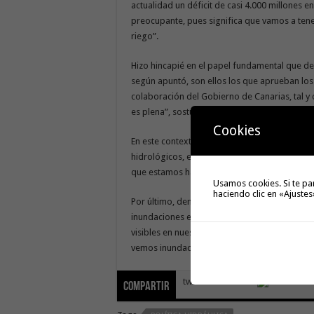
actualidad un déficit de casi 4.000 millones en
preocupante, pues significa que vamos a te
riego”.
Hizo hincapié en el papel fundamental que de
según apuntó, son ellos los que aprueban los
colaboración del Gobierno de Canarias, tal y 
es plena”, sostuvo.
Cookies
En este contexto, recordó que, “cuando empe
hidrológicos, el de La Gomera y el de El Hierr
que estamos hablando de los dos cabildos 
Usamos cookies. Si te pa
haciendo clic en «Ajustes
Por último, demandó que en los planes hidro
inundaciones en las zonas costeras, ya que e
visibles en nuestra tierra”. Prueba de ello, d
vemos inundaciones en muchos municipios de
tweet
Compartir