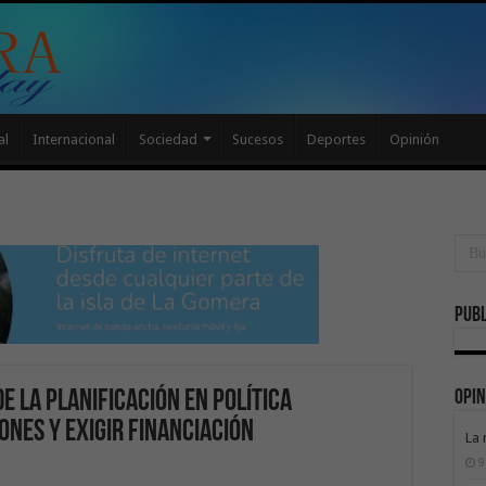
al
Internacional
Sociedad
Sucesos
Deportes
Opinión
Publ
Opin
e la planificación en política
ones y exigir financiación
La 
9