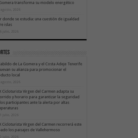
 Gomera transforma su modelo energético
 agosto, 2026
ir donde se estudia: una cuestión de igualdad
re islas
6 julio, 2026
ortes
Cabildo de La Gomera y el Costa Adeje Tenerife
uevan su alianza para promocionar el
ducto local
 agosto, 2026
X Cicloturista Virgen del Carmen adapta su
orrido y horario para garantizar la seguridad
los participantes ante la alerta por altas
mperaturas
1 julio, 2026
X Cicloturista Virgen del Carmen recorrerá este
ado los paisajes de Vallehermoso
0 julio, 2026