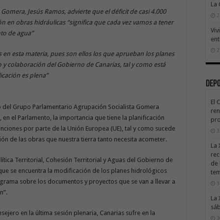
La
 Gomera, Jesús Ramos, advierte que el déficit de casi 4.000
2
ón en obras hidráulicas “significa que cada vez vamos a tener
Viv
to de agua”
ent
2
 en esta materia, pues son ellos los que aprueban los planes
o y colaboración del Gobierno de Canarias, tal y como está
icación es plena”
Dep
El 
o del Grupo Parlamentario Agrupación Socialista Gomera
ren
 en el Parlamento, la importancia que tiene la planificación
pro
sanciones por parte de la Unión Europea (UE), tal y como sucede
3
ación de las obras que nuestra tierra tanto necesita acometer.
La 
rec
ítica Territorial, Cohesión Territorial y Aguas del Gobierno de
de 
que se encuentra la modificación de los planes hidrológicos
te
ograma sobre los documentos y proyectos que se van a llevar a
3
n”.
La 
sáb
sejero en la última sesión plenaria, Canarias sufre en la
3