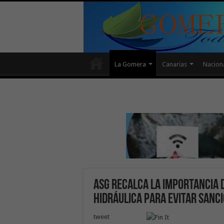
La Gomera
Canarias
Nacion
ASG recalca la importancia d
hidráulica para evitar sanci
tweet