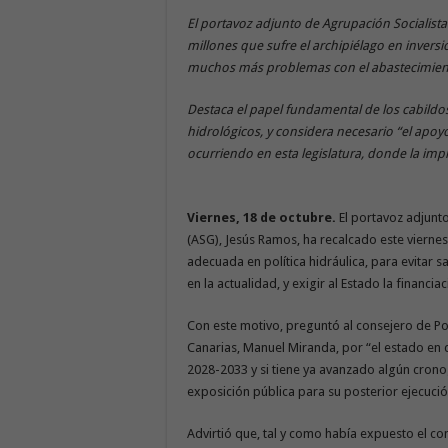
El portavoz adjunto de Agrupación Socialista
millones que sufre el archipiélago en inversi
muchos más problemas con el abastecimien
Destaca el papel fundamental de los cabildos
hidrológicos, y considera necesario “el apoy
ocurriendo en esta legislatura, donde la impl
Viernes, 18 de octubre.
El portavoz adjunt
(ASG), Jesús Ramos, ha recalcado este viernes,
adecuada en política hidráulica, para evitar 
en la actualidad, y exigir al Estado la financi
Con este motivo, preguntó al consejero de Pol
Canarias, Manuel Miranda, por “el estado en 
2028-2033 y si tiene ya avanzado algún cron
exposición pública para su posterior ejecució
Advirtió que, tal y como había expuesto el con