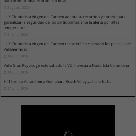
para promocionar el producto local
3 agosto, 2026
La X Cicloturista Virgen del Carmen adapta su recorrido y horario para
garantizar la seguridad de los participantes ante la alerta por altas
temperaturas
31 julio, 2026
La X Cicloturista Virgen del Carmen recorrerá este sábado los paisajes de
Vallehermoso
30 julio, 2026
Valle Gran Rey acoge este sábado la VII Travesía a Nado Isla Colombina
30 julio, 2026
El II torneo Autonómico Gomahara Beach Vóley ya tiene fecha
27 julio, 2026