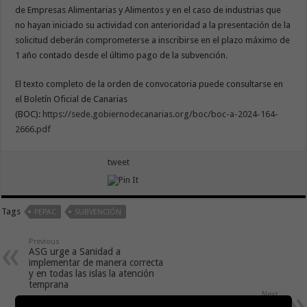
de Empresas Alimentarias y Alimentos y en el caso de industrias que
no hayan iniciado su actividad con anterioridad a la presentación de la
solicitud deberán comprometerse a inscribirse en el plazo máximo de
1 año contado desde el último pago de la subvención.
El texto completo de la orden de convocatoria puede consultarse en
el Boletín Oficial de Canarias
(BOC):
https://sede.gobiernodecanarias.org/boc/boc-a-2024-164-
2666.pdf
tweet
Tags
PEPAC
SUBVENCIÓN
Previous
ASG urge a Sanidad a
implementar de manera correcta
y en todas las islas la atención
temprana
Next
El Aeropuerto de La Gomera