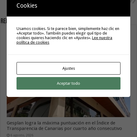
efectúa un simulacro general de
Cookies
accidente aeronáutico
Related Articles
Usamos cookies. Si te parece bien, simplemente haz clic en
«Aceptar todo». También puedes elegir qué tipo de
Sanidad adjudica 106 ecógrafos por casi tres millones de
cookies quieres haciendo clic en «Ajustes».
Lee nuestra
euros para varios hospitales del SCS
política de cookies
7 agosto, 2026
Ajustes
Aceptar todo
Gesplan logra la máxima puntuación en el Índice de
Transparencia de Canarias por cuarto año consecutivo
6 agosto, 2026