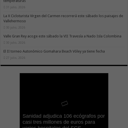
temperaturas
31 julio, 2026
La X Cicloturista Virgen del Carmen recorrerá este sábado los paisajes de
Vallehermoso
30 julio, 2026
Valle Gran Rey acoge este sábado la VII Travesía a Nado Isla Colombina
30 julio, 2026
El II torneo Autonómico Gomahara Beach Vóley ya tiene fecha
27 julio, 2026
Gesplan logra la máxima
El Gobierno canario concede
Visocan incorpora 170 pisos a su
Sanidad refuerza la capacidad
Sanidad adjudica 106 ecógrafos por
puntuación en el Índice de
ayudas del POSEICAN-Pesca al
Transición Ecológica coordina con
parque de vivienda protegida en
diagnóstica de los centros de salud
casi tres millones de euros para
Transparencia de Canarias por
sector por valor de 7,09 M€ tras
Ashotel su adhesión a la Red de
régimen de alquiler asequible de
con el impulso de la ecografía