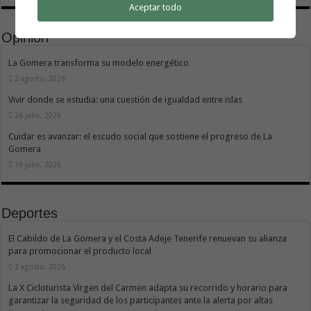
Aceptar todo
Opinión
La Gomera transforma su modelo energético
2 agosto, 2026
Vivir donde se estudia: una cuestión de igualdad entre islas
26 julio, 2026
Cuidar es avanzar: el escudo social que sostiene el progreso de La
Gomera
19 julio, 2026
Deportes
El Cabildo de La Gomera y el Costa Adeje Tenerife renuevan su alianza
para promocionar el producto local
3 agosto, 2026
La X Cicloturista Virgen del Carmen adapta su recorrido y horario para
garantizar la seguridad de los participantes ante la alerta por altas