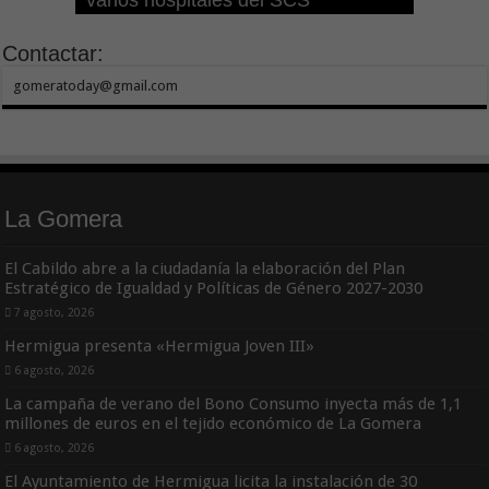
varios hospitales del SCS
cuarto año consecutivo
aumentar las cuantías
Refugios Climáticos de Canarias
Tenerife
clínica
Contactar:
gomeratoday@gmail.com
La Gomera
El Cabildo abre a la ciudadanía la elaboración del Plan
Estratégico de Igualdad y Políticas de Género 2027-2030
7 agosto, 2026
Hermigua presenta «Hermigua Joven III»
6 agosto, 2026
La campaña de verano del Bono Consumo inyecta más de 1,1
millones de euros en el tejido económico de La Gomera
6 agosto, 2026
El Ayuntamiento de Hermigua licita la instalación de 30