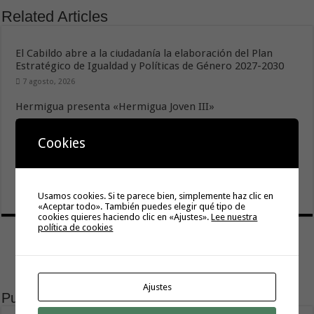
Related Articles
El Cabildo abre a la ciudadanía la elaboración del Plan
Estratégico de Igualdad y Políticas de Género 2027-2030
7 agosto, 2026
Hermigua presenta «Hermigua Joven III»
6 agosto, 2026
Cookies
La campaña de verano del Bono Consumo inyecta más de
1,1 millones de euros en el tejido económico de La
Gomera
6 agosto, 2026
Usamos cookies. Si te parece bien, simplemente haz clic en
«Aceptar todo». También puedes elegir qué tipo de
cookies quieres haciendo clic en «Ajustes».
Lee nuestra
política de cookies
Ajustes
Publicidad