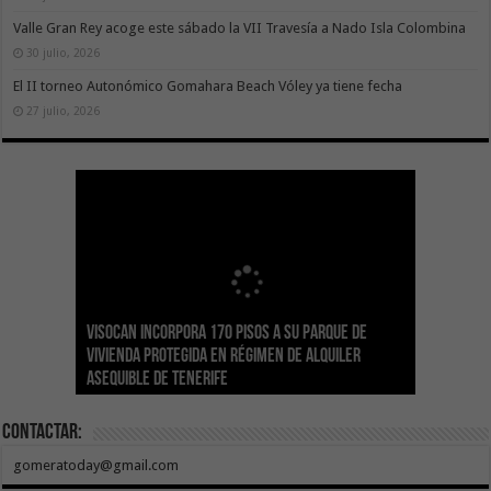
Valle Gran Rey acoge este sábado la VII Travesía a Nado Isla Colombina
30 julio, 2026
El II torneo Autonómico Gomahara Beach Vóley ya tiene fecha
27 julio, 2026
Visocan incorpora 170 pisos a su parque de
Sanidad refuerza la capacidad diagnóstica de
Transición despliega un sistema fotovoltaico
La ESSSCAN inicia la formación en primeros
El Gobierno de Canarias concede ayudas por
vivienda protegida en régimen de alquiler
los centros de salud con el impulso de la
El Gobierno de Canarias convoca el Concurso de
autónomo en los edificios del Parque Nacional
auxilios para árbitros deportivos dentro del
valor de 1,19M€ a las Cofradías de Pescadores
asequible de Tenerife
ecografía clínica
Sal Marina Agrocanarias 2026
del Teide
Proyecto Ganar
para sufragar sus gastos corrientes
Contactar:
gomeratoday@gmail.com