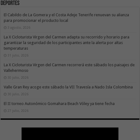
Deportes
El Cabildo de La Gomera y el Costa Adeje Tenerife renuevan su alianza
para promocionar el producto local
3 agosto, 2026
La X Cicloturista Virgen del Carmen adapta su recorrido y horario para
garantizar la seguridad de los participantes ante la alerta por altas
temperaturas
31 julio, 2026
La X Cicloturista Virgen del Carmen recorrerá este sábado los paisajes de
Vallehermoso
30 julio, 2026
Valle Gran Rey acoge este sábado la VII Travesía a Nado Isla Colombina
30 julio, 2026
El II torneo Autonómico Gomahara Beach Vóley ya tiene fecha
27 julio, 2026