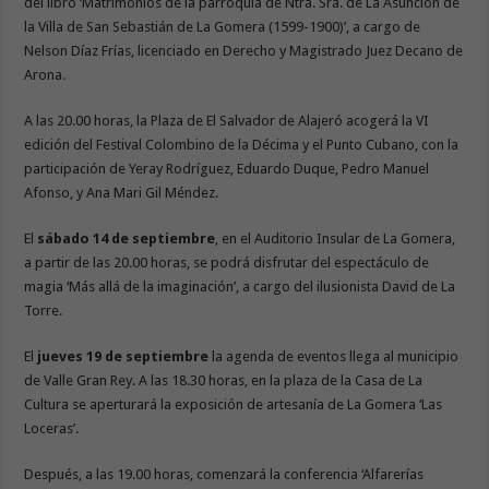
del libro ‘Matrimonios de la parroquia de Ntra. Sra. de La Asunción de
la Villa de San Sebastián de La Gomera (1599-1900)’, a cargo de
Nelson Díaz Frías, licenciado en Derecho y Magistrado Juez Decano de
Arona.
A las 20.00 horas, la Plaza de El Salvador de Alajeró acogerá la VI
edición del Festival Colombino de la Décima y el Punto Cubano, con la
participación de Yeray Rodríguez, Eduardo Duque, Pedro Manuel
Afonso, y Ana Mari Gil Méndez.
El
sábado 14 de septiembre
, en el Auditorio Insular de La Gomera,
a partir de las 20.00 horas, se podrá disfrutar del espectáculo de
magia ‘Más allá de la imaginación’, a cargo del ilusionista David de La
Torre.
El
jueves 19 de septiembre
la agenda de eventos llega al municipio
de Valle Gran Rey. A las 18.30 horas, en la plaza de la Casa de La
Cultura se aperturará la exposición de artesanía de La Gomera ‘Las
Loceras’.
Después, a las 19.00 horas, comenzará la conferencia ‘Alfarerías