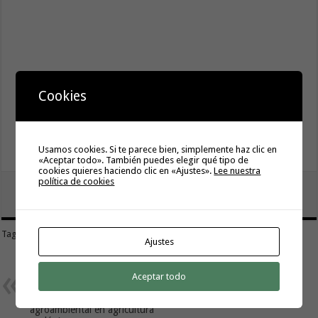
Cookies
Usamos cookies. Si te parece bien, simplemente haz clic en
«Aceptar todo». También puedes elegir qué tipo de
cookies quieres haciendo clic en «Ajustes».
Lee nuestra
política de cookies
tweet
Tags
JORNADAS COLOMBINAS
Ajustes
Previous
El Gobierno de Canarias convoca
Aceptar todo
subvenciones del PEPAC
destinadas a la gestión
agroambiental en agricultura