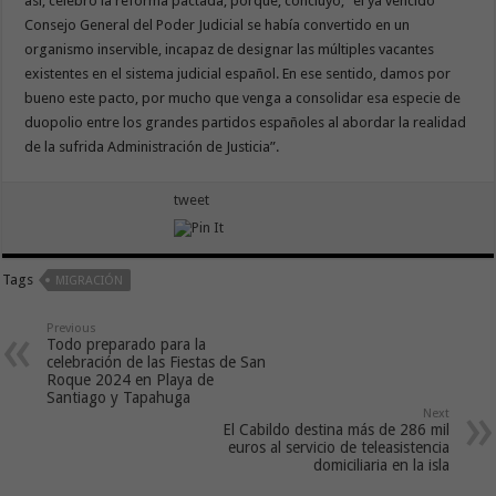
así, celebró la reforma pactada, porque, concluyó, “el ya vencido
Consejo General del Poder Judicial se había convertido en un
organismo inservible, incapaz de designar las múltiples vacantes
existentes en el sistema judicial español. En ese sentido, damos por
bueno este pacto, por mucho que venga a consolidar esa especie de
duopolio entre los grandes partidos españoles al abordar la realidad
de la sufrida Administración de Justicia”.
tweet
Tags
MIGRACIÓN
Previous
Todo preparado para la
celebración de las Fiestas de San
Roque 2024 en Playa de
Santiago y Tapahuga
Next
El Cabildo destina más de 286 mil
euros al servicio de teleasistencia
domiciliaria en la isla