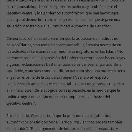
desalentadora para quienes desde las Islas esperábamos un poco de
corresponsabilidad entre los partidos políticos y también entre el
Ejecutivo central y los gobiernos autonómicos, que han hecho suya
esa espiral de muchos reproches y cero soluciones que deja en una
situación insostenible a la Comunidad Autónoma de Canarias”.
Chinea recordó en su intervención que la adopción de medidas no
solo solidarias, sino también corresponsables, “resulta necesaria en
las actuales circunstancias del fenómeno migratorio en las Islas”. “No
entendemos la nula disposición del Gobierno central para hacer suyas
algunas reclamaciones bastante razonables del primer partido de la
oposición, y puestas como condición para aprobar una modesta pero
urgente reforma de la Ley de Extranjería”, señaló al respecto,
considerando además que es esencial “contar con garantías respecto
a la financiación de la acogida corresponsable, en la medida que la
política migratoria es sin duda una competencia exclusiva del
Ejecutivo central”.
Por otro lado, Chinea estimó que la posición de los gobiernos
autonómicos presididos por el Partido Popular “nos parece también
inaceptable”. “El encogimiento de hombros no es una respuesta, y