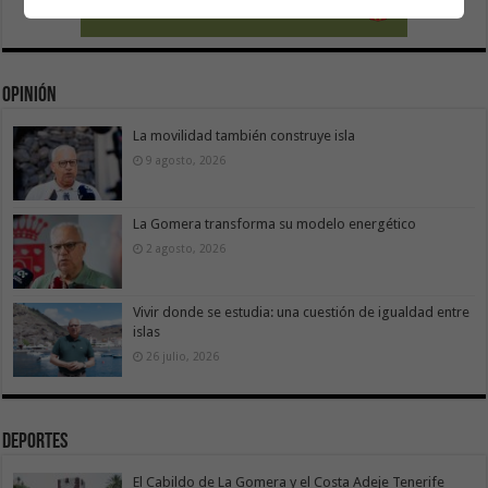
Opinión
La movilidad también construye isla
9 agosto, 2026
La Gomera transforma su modelo energético
2 agosto, 2026
Vivir donde se estudia: una cuestión de igualdad entre
islas
26 julio, 2026
Deportes
El Cabildo de La Gomera y el Costa Adeje Tenerife