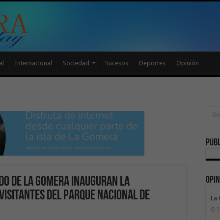
al
Internacional
Sociedad
Sucesos
Deportes
Opinión
Publ
Opin
ldo de La Gomera inauguran la
visitantes del Parque Nacional de
La
2