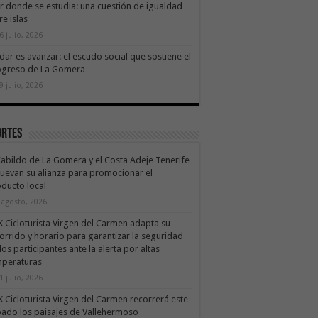
ir donde se estudia: una cuestión de igualdad
re islas
6 julio, 2026
dar es avanzar: el escudo social que sostiene el
ogreso de La Gomera
9 julio, 2026
ortes
Cabildo de La Gomera y el Costa Adeje Tenerife
uevan su alianza para promocionar el
ducto local
 agosto, 2026
X Cicloturista Virgen del Carmen adapta su
orrido y horario para garantizar la seguridad
los participantes ante la alerta por altas
mperaturas
1 julio, 2026
X Cicloturista Virgen del Carmen recorrerá este
ado los paisajes de Vallehermoso