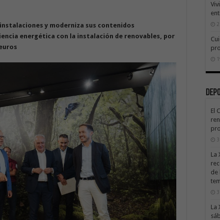
Viv
ent
2
s instalaciones y moderniza sus contenidos
encia energética con la instalación de renovables, por
Cui
 euros
pr
1
Dep
El 
ren
pro
3
La 
rec
de 
te
3
La 
sáb