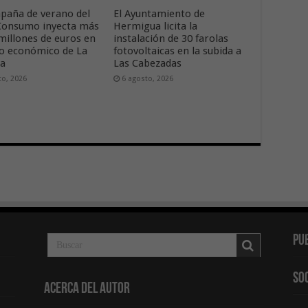
paña de verano del
El Ayuntamiento de
onsumo inyecta más
Hermigua licita la
 millones de euros en
instalación de 30 farolas
ido económico de La
fotovoltaicas en la subida a
ra
Las Cabezadas
to, 2026
6 agosto, 2026
Pu
So
Acerca del Autor