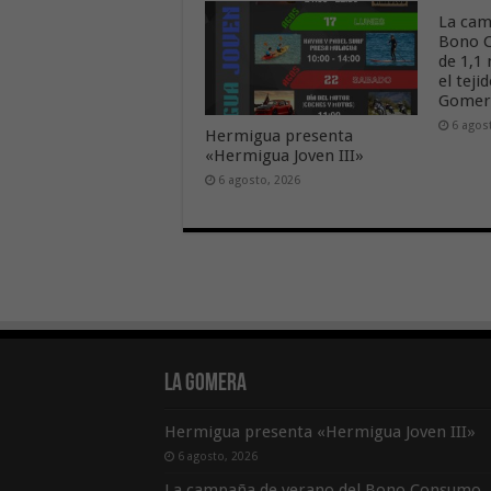
La cam
Bono C
de 1,1
el tej
Gome
6 agos
Hermigua presenta
«Hermigua Joven III»
6 agosto, 2026
La Gomera
Hermigua presenta «Hermigua Joven III»
6 agosto, 2026
La campaña de verano del Bono Consumo