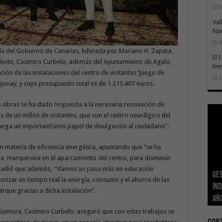
3
Val
Na
3
gía del Gobierno de Canarias, liderada por Mariano H. Zapata,
El 
idente, Casimiro Curbelo, además del Ayuntamiento de Agulo,
tie
ón de las instalaciones del centro de visitantes ‘Juego de
2
ajonay, y cuyo presupuesto total es de 1.315.407 euros.
s obras se ha dado respuesta a la necesaria renovación de
 de un millón de visitantes, que son el centro neurálgico del
ega un importantísimo papel de divulgación al ciudadano”.
en materia de eficiencia energética, apuntando que “se ha
na marquesina en el aparcamiento del centro, para disminuir
, añadió que además, “damos un paso más en educación
Ge
El 
Tra
Vis
San
orizar en tiempo real la energía, consumo y el ahorro de las
Índ
POS
adh
viv
los
El 
que gracias a dicha instalación”.
añ
tr
Ca
ase
eco
Sa
a Gomera, Casimiro Curbelo, aseguró que con estas trabajos se