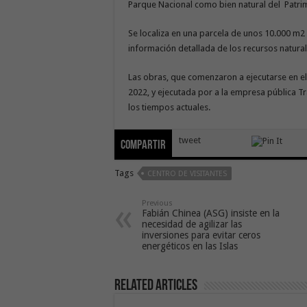
Parque Nacional como bien natural del Patri
Se localiza en una parcela de unos 10.000 m2 
información detallada de los recursos naturales
Las obras, que comenzaron a ejecutarse en el
2022, y ejecutada por a la empresa pública T
los tiempos actuales.
tweet
Compartir
Tags
CENTRO DE VISITANTES
Previous
Fabián Chinea (ASG) insiste en la
necesidad de agilizar las
inversiones para evitar ceros
energéticos en las Islas
Related Articles