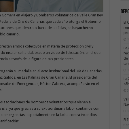
Dep
a Gomera en Alajeró y Bomberos Voluntarios de Valle Gran Rey
a Medalla de Oro de Canarias que cada año otorga el Gobierno
El 
ren
tuciones que, dentro o fuera de las Islas, se hayan hecho
pro
blo canario.
3
 prestan ambos colectivos en materia de protección civil y
La 
ldo insular se ha elaborado un vídeo de felicitación, en el que
rec
de 
ncia a través de la figura de sus presidentes.
te
3
gerán su medalla en el acto institucional del Día de Canarias,
ez Galdós, en Las Palmas de Gran Canaria. El presidente del
La 
o insular de Emergencias, Héctor Cabrera, acompañarán en el
sáb
s.
3
Val
os asociaciones de bomberos voluntarios “que vienen a
Na
 isla, ya que gracias a su extraordinaria labor contamos con
3
e emergencias, especialmente en la lucha contra incendios,
El 
anificación”.
tie