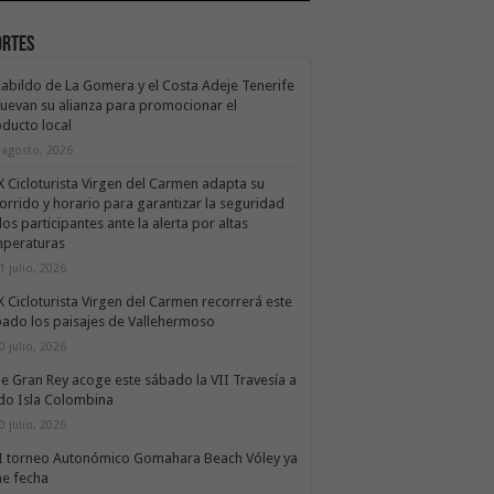
ortes
Cabildo de La Gomera y el Costa Adeje Tenerife
uevan su alianza para promocionar el
ducto local
 agosto, 2026
X Cicloturista Virgen del Carmen adapta su
orrido y horario para garantizar la seguridad
los participantes ante la alerta por altas
mperaturas
1 julio, 2026
X Cicloturista Virgen del Carmen recorrerá este
ado los paisajes de Vallehermoso
0 julio, 2026
le Gran Rey acoge este sábado la VII Travesía a
do Isla Colombina
0 julio, 2026
II torneo Autonómico Gomahara Beach Vóley ya
ne fecha