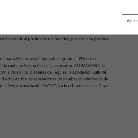
nte Decreto 76/1986, de 9 de mayo, y se concede a las
Ajuste
, dentro o fuera de Canarias, se hayan hecho merecedoras de
otorga por decreto, previo acuerdo del Consejo de Gobierno.
o corresponde al presidente de Canarias, por decisión propia o
n para el Colectivo Acogida de migrantes – El Hierro /
fo”; la cantante Valeria Castro; la asociación ASOMASAMEN; la
tonia Varela; los Diabletes de Teguise; la Asociación Cultural
id Achi Fadul; a las asociaciones de Bomberos Voluntarios de
an Rey; a la asociación EMERGE; y a la referente vecinal Goya