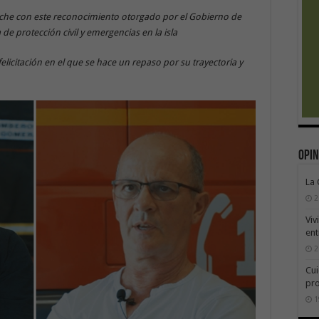
oche con este reconocimiento otorgado por el Gobierno de
de protección civil y emergencias en la isla
elicitación en el que se hace un repaso por su trayectoria y
Opin
La
2
Viv
ent
2
Cui
pr
1