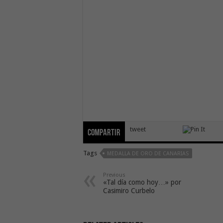
tweet
Compartir
Tags
MEDALLA DE ORO DE CANARIAS
Previous
«Tal día como hoy…» por
Casimiro Curbelo