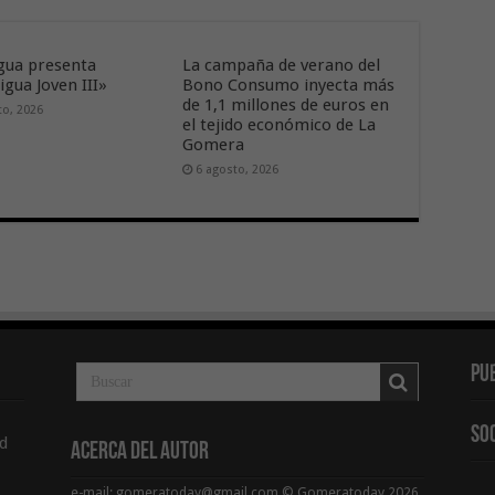
ua presenta
La campaña de verano del
gua Joven III»
Bono Consumo inyecta más
de 1,1 millones de euros en
to, 2026
el tejido económico de La
Gomera
6 agosto, 2026
Pu
So
d
Acerca del Autor
e-mail: gomeratoday@gmail.com © Gomeratoday 2026