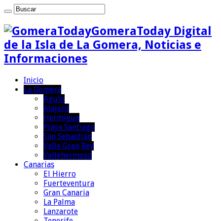
GomeraToday Digital
de la Isla de La Gomera, Noticias e
Informaciones
Inicio
La Gomera
Agulo
Alajeró
Hermigua
Playa Santiago
San Sebastián
Valle Gran Rey
Vallehermoso
Canarias
El Hierro
Fuerteventura
Gran Canaria
La Palma
Lanzarote
Tenerife