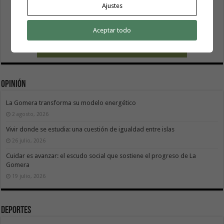
Ajustes
Aceptar todo
Opinión
La Gomera transforma su modelo energético
2 agosto, 2026
Vivir donde se estudia: una cuestión de igualdad entre islas
26 julio, 2026
Cuidar es avanzar: el escudo social que sostiene el progreso de La
Gomera
19 julio, 2026
Deportes