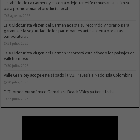
El Cabildo de La Gomera y el Costa Adeje Tenerife renuevan su alianza
para promocionar el producto local
3 agosto, 2026
La X Cicloturista Virgen del Carmen adapta su recorrido y horario para
garantizar la seguridad de los participantes ante la alerta por altas
temperaturas
31 julio, 2026
La X Cicloturista Virgen del Carmen recorrerá este sábado los paisajes de
Vallehermoso
30 julio, 2026
Valle Gran Rey acoge este sábado la VII Travesía a Nado Isla Colombina
30 julio, 2026
El II torneo Autonómico Gomahara Beach Vóley ya tiene fecha
27 julio, 2026