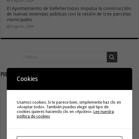
8 agosto, 2026
El Ayuntamiento de Vallehermoso impulsa la construcción
de nuevas viviendas públicas con la cesión de tres parcelas
municipales
8 agosto, 2026
Publicidad
Cookies
Usamos cookies. Si te parece bien, simplemente haz clic en
«Aceptar todo». También puedes elegir qué tipo de
cookies quieres haciendo clic en «Ajustes».
Lee nuestra
política de cookies