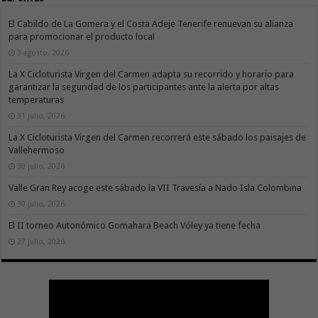
El Cabildo de La Gomera y el Costa Adeje Tenerife renuevan su alianza
para promocionar el producto local
3 agosto, 2026
La X Cicloturista Virgen del Carmen adapta su recorrido y horario para
garantizar la seguridad de los participantes ante la alerta por altas
temperaturas
31 julio, 2026
La X Cicloturista Virgen del Carmen recorrerá este sábado los paisajes de
Vallehermoso
30 julio, 2026
Valle Gran Rey acoge este sábado la VII Travesía a Nado Isla Colombina
30 julio, 2026
El II torneo Autonómico Gomahara Beach Vóley ya tiene fecha
27 julio, 2026