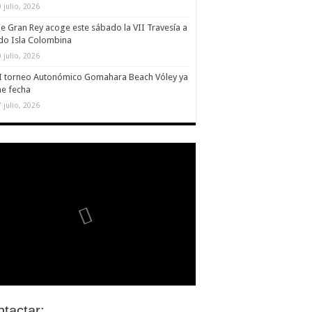
 julio, 2026
le Gran Rey acoge este sábado la VII Travesía a
do Isla Colombina
 julio, 2026
II torneo Autonómico Gomahara Beach Vóley ya
ne fecha
 julio, 2026
tactar: