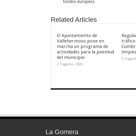
fondos europeos
Related Articles
El Ayuntamiento de
Regula
Vallehermoso pone en
tráfico
marcha un programa de
Cumbre
actividades para la juventud
limpie
del municipio
5 agost
5 agosto, 2026
La Gomera