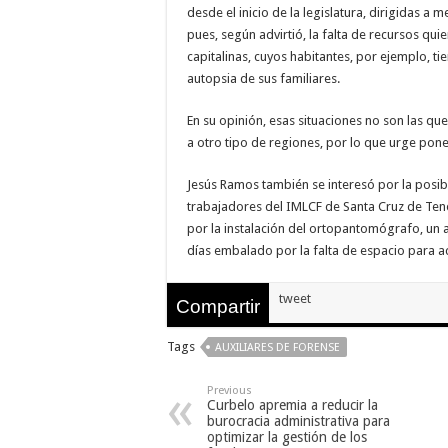
nuestra web
desde el inicio de la legislatura, dirigidas a
funcione lo
pues, según advirtió, la falta de recursos qui
mejor posible
durante tu
capitalinas, cuyos habitantes, por ejemplo, tie
visita. Si
autopsia de sus familiares.
rechaza estas
cookies,
algunas
En su opinión, esas situaciones no son las 
funcionalidades
a otro tipo de regiones, por lo que urge pone
desaparecerán
de la web.
Jesús Ramos también se interesó por la posib
trabajadores del IMLCF de Santa Cruz de Tene
Marketing
por la instalación del ortopantomógrafo, un 
Al compartir tus
días embalado por la falta de espacio para
intereses y
comportamiento
mientras visitas
tweet
nuestro sitio,
Compartir
aumentas la
posibilidad de
ver contenido y
Tags
AUXILIARES DE FORENSE
ofertas
personalizados.
Previous
Curbelo apremia a reducir la
burocracia administrativa para
optimizar la gestión de los