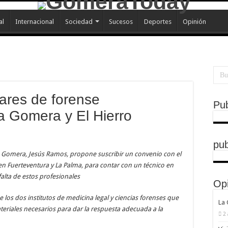
al
Internacional
Sociedad
Sucesos
Deportes
Opinión
ares de forense
Pub
 Gomera y El Hierro
pub
a Gomera, Jesús Ramos, propone suscribir un convenio con el
 en Fuerteventura y La Palma, para contar con un técnico en
alta de estos profesionales
Op
 los dos institutos de medicina legal y ciencias forenses que
La
eriales necesarios para dar la respuesta adecuada a la
2