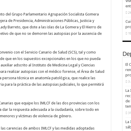
Viv
ent
26
nto del Grupo Parlamentario Agrupación Socialista Gomera
ra de Presidencia, Administraciones Públicas, Justicia y
Cui
pr
dy Barreto, que dote a las islas de La Gomera y El Hierro de
jetivo de que no se demoren las autopsias por la ausencia de
19
onvenio con el Servicio Canario de Salud (SCS), tal y como
De
in de que en los supuestos excepcionales en los que no pueda
El 
uxiliar adscrito al Instituto de Medicina Legal y Ciencias
ren
ara realizar autopsias con el médico forense, el Área de Salud
pro
una persona técnica en anatomía patológica, que realice las
3
a para la práctica de las autopsias judiciales, lo que permitirá
La 
rec
de 
anarias que equipe los IMLCF de las dos provincias con los
te
 dar la respuesta adecuada a la ciudadanía, sobre todo en
31
 menores y víctimas de violencia de género.
La 
sáb
e las carencias de ambos IMLCF y las medidas adoptadas