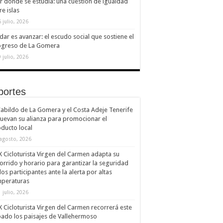
ir donde se estudia: una cuestión de igualdad
re islas
 julio, 2026
dar es avanzar: el escudo social que sostiene el
ogreso de La Gomera
 julio, 2026
portes
Cabildo de La Gomera y el Costa Adeje Tenerife
uevan su alianza para promocionar el
ducto local
 agosto, 2026
X Cicloturista Virgen del Carmen adapta su
orrido y horario para garantizar la seguridad
los participantes ante la alerta por altas
mperaturas
 julio, 2026
X Cicloturista Virgen del Carmen recorrerá este
ado los paisajes de Vallehermoso