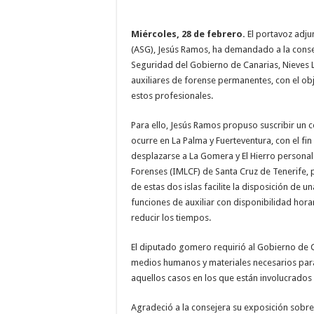
Necesarias
Estas
Miércoles, 28 de febrero.
El portavoz adju
cookies no
(ASG), Jesús Ramos, ha demandado a la conseje
son
opcionales.
Seguridad del Gobierno de Canarias, Nieves La
Son
auxiliares de forense permanentes, con el ob
necesarias
para que
estos profesionales.
funcione la
web.
Para ello, Jesús Ramos propuso suscribir un c
ocurre en La Palma y Fuerteventura, con el f
desplazarse a La Gomera y El Hierro personal a
Estadísticas
Forenses (IMLCF) de Santa Cruz de Tenerife, p
Para que
podamos
de estas dos islas facilite la disposición de 
mejorar la
funciones de auxiliar con disponibilidad horari
funcionalidad
y estructura
reducir los tiempos.
de la web, en
base a cómo
se usa la
El diputado gomero requirió al Gobierno de C
web.
medios humanos y materiales necesarios para
aquellos casos en los que están involucrados
Experiencia
Agradeció a la consejera su exposición sobr
Para que