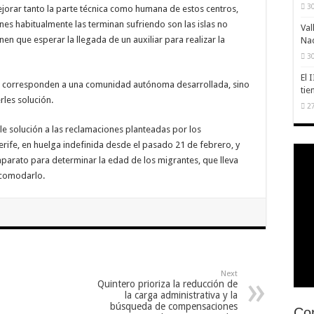
30
 mejorar tanto la parte técnica como humana de estos centros,
enes habitualmente las terminan sufriendo son las islas no
Val
nen que esperar la llegada de un auxiliar para realizar la
Na
30
El 
que corresponden a una comunidad autónoma desarrollada, sino
tie
rles solución.
27
le solución a las reclamaciones planteadas por los
rife, en huelga indefinida desde el pasado 21 de febrero, y
aparato para determinar la edad de los migrantes, que lleva
 acomodarlo.
Next
Quintero prioriza la reducción de
la carga administrativa y la
búsqueda de compensaciones
Con