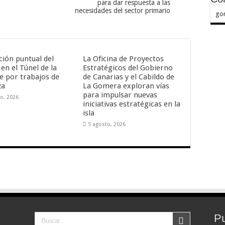
para dar respuesta a las
necesidades del sector primario
go
ción puntual del
La Oficina de Proyectos
 en el Túnel de la
Estratégicos del Gobierno
 por trabajos de
de Canarias y el Cabildo de
za
La Gomera exploran vías
para impulsar nuevas
o, 2026
iniciativas estratégicas en la
isla
5 agosto, 2026
Pu