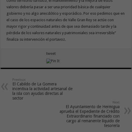
como territorio turístico, el mantenimiento y la mejora de estos
valores debería pasar a ser una prioridad básica de cualquier
gobierno y no algo anecdótico y esporádico. Por eso pedimos que en
el caso de los espacios naturales de Valle Gran Rey se actúe con
mayor rigor y continuidad antes de que sea demasiado tarde y la
pérdida de los valores naturales y patrimoniales sea irreversible”
finaliza su intervención el portavoz.
tweet
Previous
El Cabildo de La Gomera
incentiva la actividad artesanal de
la isla con ayudas directas al
sector
Next
El Ayuntamiento de Hermigua
aprueba el Expediente de Crédito
Extraordinario financiado con
cargo al remanente líquido de
tesorería