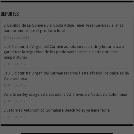
Deportes
El Cabildo de La Gomera y el Costa Adeje Tenerife renuevan su alianza
para promocionar el producto local
3 agosto, 2026
La X Cicloturista Virgen del Carmen adapta su recorrido y horario para
garantizar la seguridad de los participantes ante la alerta por altas
temperaturas
31 julio, 2026
La X Cicloturista Virgen del Carmen recorrerá este sábado los paisajes de
Vallehermoso
30 julio, 2026
Valle Gran Rey acoge este sábado la VII Travesía a Nado Isla Colombina
30 julio, 2026
El II torneo Autonómico Gomahara Beach Vóley ya tiene fecha
27 julio, 2026