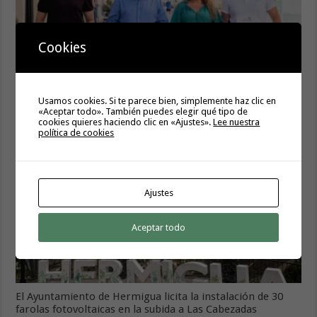
Cookies
La campaña de verano del Bono Consumo inyecta más de
1,1 millones de euros en el tejido económico de La
Usamos cookies. Si te parece bien, simplemente haz clic en
Gomera
«Aceptar todo». También puedes elegir qué tipo de
6 agosto, 2026
cookies quieres haciendo clic en «Ajustes».
Lee nuestra
política de cookies
Ajustes
Aceptar todo
El Ayuntamiento de Hermigua licita la instalación de 30
farolas fotovoltaicas en la subida a Las Cabezadas