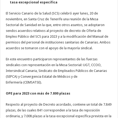
tasa excepcional específica
Necesarias
Estas
El Servicio Canario de la Salud (SCS) celebró ayer lunes, 20 de
cookies no
noviembre, en Santa Cruz de Tenerife una reunión de la Mesa
son
opcionales.
Sectorial de Sanidad en la que, entre otros asuntos, se adoptaron
Son
sendos acuerdos relativos al proyecto de decreto de Oferta de
necesarias
para que
Empleo Público del SCS para 2023 y a la modificación del Manual de
funcione la
permisos del personal de instituciones sanitarias de Canarias. Ambos
web.
acuerdos se tomaron con el apoyo de la mayoría sindical.
En este encuentro participaron representantes de las fuerzas
Estadísticas
Para que
sindicales con representación en la Mesa Sectorial: UGT, CCOO,
podamos
Intersindical Canaria, Sindicato de Empleados Públicos de Canarias
mejorar la
funcionalidad
(SEPCA) y Convergencia Estatal de Médicos y de
y estructura
Enfermería (CEMSATSE).
de la web, en
base a cómo
se usa la
OPE para 2023 con más de 7.800 plazas
web.
Respecto al proyecto de Decreto acordado, contiene un total de 7.849
plazas, de las cuales 841 corresponden a la tasa de reposición
Experiencia
ordinaria, y 7.008 plazas a la tasa excepcional específica prevista en la
Para que