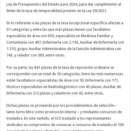
nuestra web
Ley de Presupuestos del Estado para 2024, para dar cumplimiento al
funcione lo
límite de la tasa de temporalidad previsto en la Ley 20/2021.
mejor posible
durante tu
visita. Si
En lo referente a las plazas de la tasa excepcional específica afectan a
rechaza estas
67 categorías y entre las que más plazas tienen son facultativo
cookies,
algunas
especialista de área con 639, especialista en Medicina Familiar y
funcionalidades
Comunitaria con 407, Enfermería con 2.145, Auxiliar de Enfermería con
desaparecerán
de la web.
1.310, grupo Auxiliar Administrativo de la Función Administrativa con
743, y celador con 589, entre otras.
Marketing
Por su parte, las 841 plazas de la tasa de reposición ordinaria se
Al compartir tus
corresponden con un total de 50 categorías. Entre las más numerosas
intereses y
comportamiento
están facultativos especialistas de área con 50, Enfermería con 171,
mientras visitas
técnicos especialistas en Radiodiagnóstico con 43 plazas, Auxiliar de
nuestro sitio,
aumentas la
Enfermería con 212 plazas y celadores con 45, entre otras.
posibilidad de
ver contenido y
ofertas
Dichas plazas se proveerán por los procedimientos de selección –
personalizados.
tanto turno libre como promoción interna – y mediante concursos de
traslados. En este sentido, el SCS trasladó a los representantes
sindicales su compromiso de convocar a concurso de traslados el 100